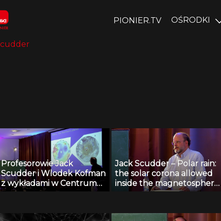
OŚRODKI
PIONIER.TV
Scudder
Profesorowie Jack
Jack Scudder – Polar rain:
Scudder i Wlodek Kofman
the solar corona allowed
z wykładami w Centrum
inside the magnetosphere
Badań Kosmicznych PAN
by reconnection (4/4)