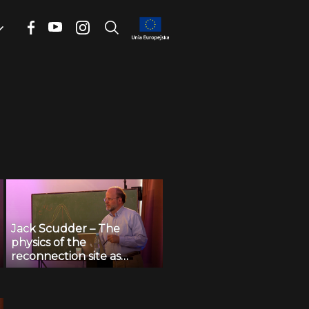
Jack Scudder – The
physics of the
reconnection site as
experimentally resolved
(seminar)