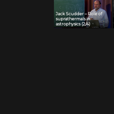
Jack Scudder – Role of
suprathermals in
astrophysics (2/4)