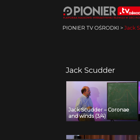
PIONIER TV OŚRODKI
>
Jack 
Jack Scudder
Jack Scudder – Coronae
and winds (3/4)