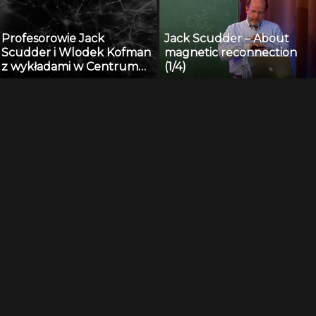
Profesorowie Jack
Jack Scudder – About
Scudder i Wlodek Kofman
magnetic reconnection
z wykładami w Centrum
(1/4)
Badań Kosmicznych PAN