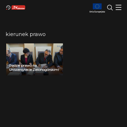
kierunek prawo
Będzie prawo na
Uniwersytecie Zielonogórskim!