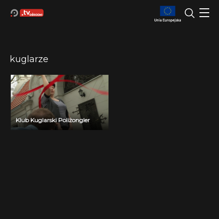
kuglarze
Klub Kuglarski Poliżongler