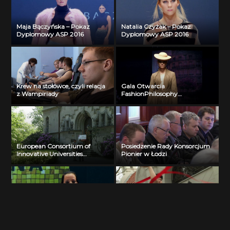
Maja Bączyńska – Pokaz
Natalia Czyżak – Pokaz
Dyplomowy ASP 2016
Dyplomowy ASP 2016
Krew na stołówce, czyli relacja
Gala Otwarcia
z Wampiriady
FashionPhilosophy
Lato/Wiosna 2013
European Consortium of
Posiedzenie Rady Konsorcjum
Innovative Universities
Pionier w Łodzi
Executive Board Meeting
Marianna Mucha – Pokaz
Dyplomowy ASP 2016
Klub Kuglarski Poliżongler