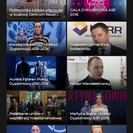
Politechnika Łódzka włączy się
GALA DYPLOMOWA ASP
w budowę Centrum Nauki i
2016
Techniki w nowym Centrum
Łodzi
Klaudia Markiewicz – Pokaz
Gospodarczy hat-trick
Dyplomowy ASP 2016
Politechniki
Aurelia Fąfara – Pokaz
Dyplomowy ASP 2016
Młodzi Mikroelektronicy
Podpisanie umów o
Martyna Sowik – Pokaz
współpracy międzynarodowej
Dyplomowy ASP 2016