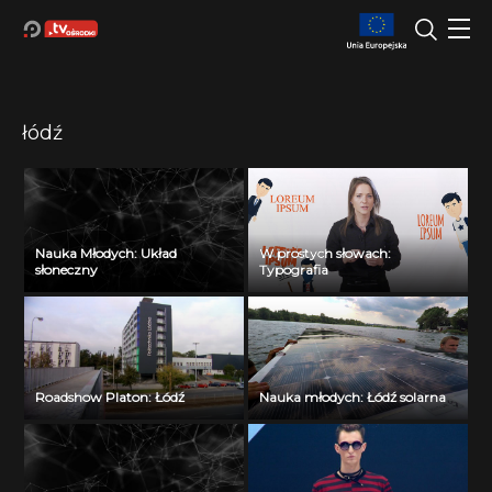
łódź
Nauka Młodych: Układ
W prostych słowach:
słoneczny
Typografia
Roadshow Platon: Łódź
Nauka młodych: Łódź solarna