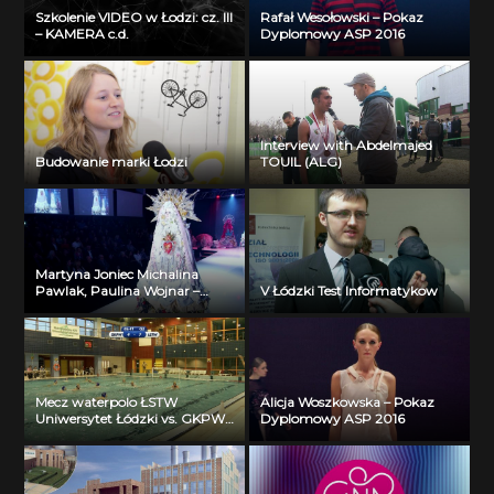
Szkolenie VIDEO w Łodzi: cz. III
Rafał Wesołowski – Pokaz
– KAMERA c.d.
Dyplomowy ASP 2016
Interview with Abdelmajed
Budowanie marki Łodzi
TOUIL (ALG)
Martyna Joniec Michalina
Pawlak, Paulina Wojnar –
V Łódzki Test Informatykow
Pracownia Kostiumu
Scenicznego – Pokaz
Dyplomowy ASP ASP 2016
Mecz waterpolo ŁSTW
Alicja Woszkowska – Pokaz
Uniwersytet Łódzki vs. GKPW
Dyplomowy ASP 2016
59 Gorzów