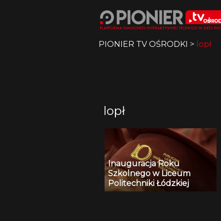
PIONIER TV OŚRODKI
>
lopł
lopł
Inauguracja Roku
Szkolnego w Liceum
Politechniki Łódzkiej