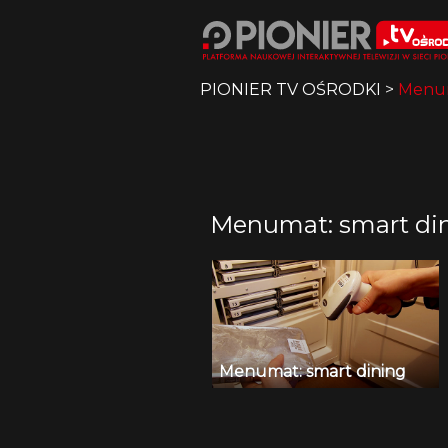
PIONIER TV OŚRODKI
>
Menum
Menumat: smart di
Menumat: smart dining