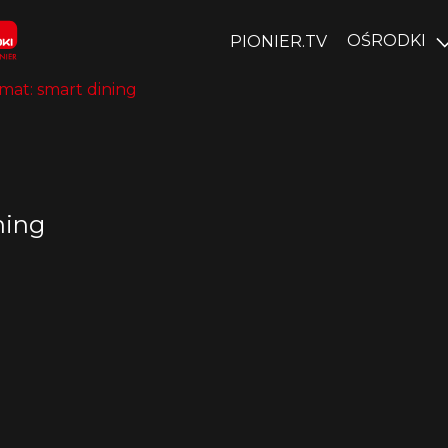
OŚRODKI
PIONIER.TV
at: smart dining
ning