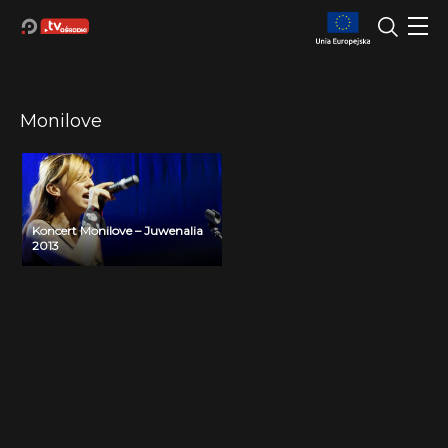
Monilove
Koncert Monilove – Juwenalia
2013