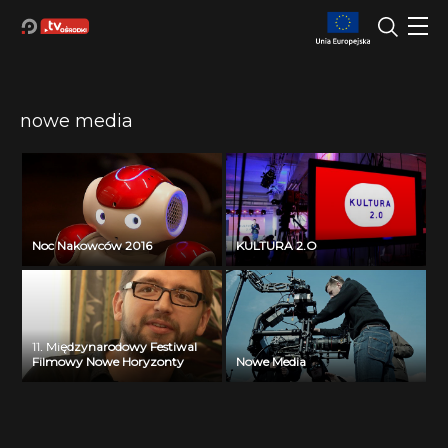
nowe media
Noc Nakowców 2016
KULTURA 2.O
11. Międzynarodowy Festiwal
Filmowy Nowe Horyzonty
Nowe Media