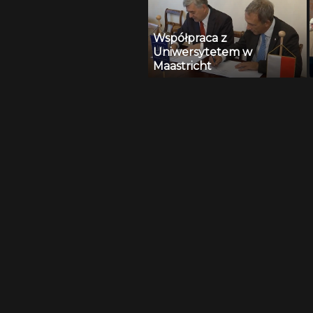
Współpraca z
Uniwersytetem w
Maastricht