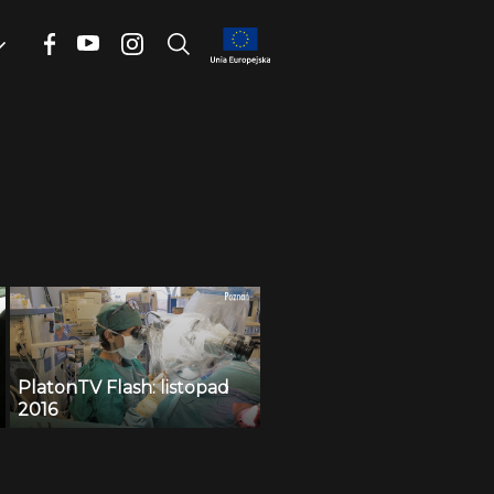
PlatonTV Flash: listopad
2016