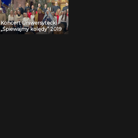
Koncert Uniwersytecki
„Śpiewajmy kolędy” 2019