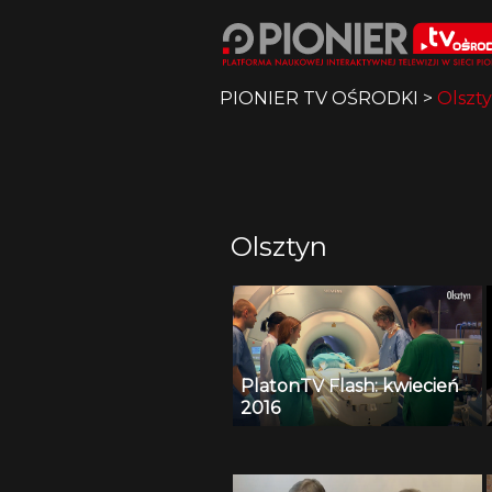
PIONIER TV OŚRODKI
>
Olszt
Olsztyn
PlatonTV Flash: kwiecień
2016