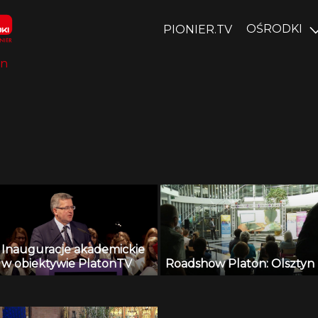
OŚRODKI
PIONIER.TV
yn
Inauguracje akademickie
w obiektywie PlatonTV
Roadshow Platon: Olsztyn