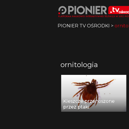
PIONIER TV OŚRODKI
>
ornito
ornitologia
Kleszcze przenoszone
przez ptaki