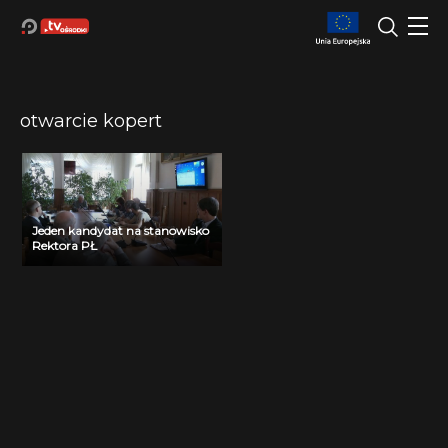
otwarcie kopert
Jeden kandydat na stanowisko
Rektora PŁ