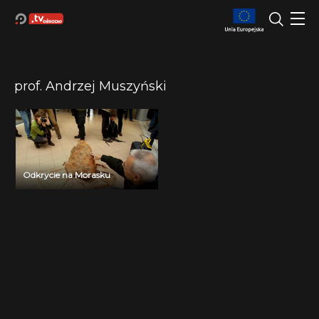
prof. Andrzej Muszyński
Odkrycie na Morasku