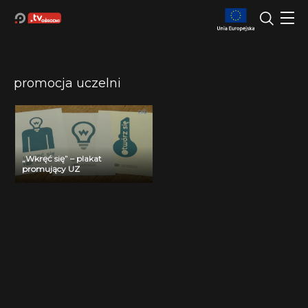
promocja uczelni
„Wkręć się” – plakat
promujący UZ