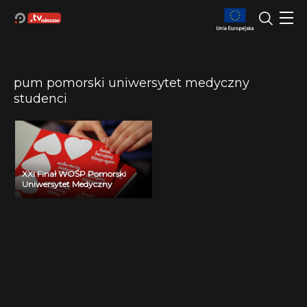
pum pomorski uniwersytet medyczny
studenci
XXI Finał WOŚP Pomorski
Uniwersytet Medyczny