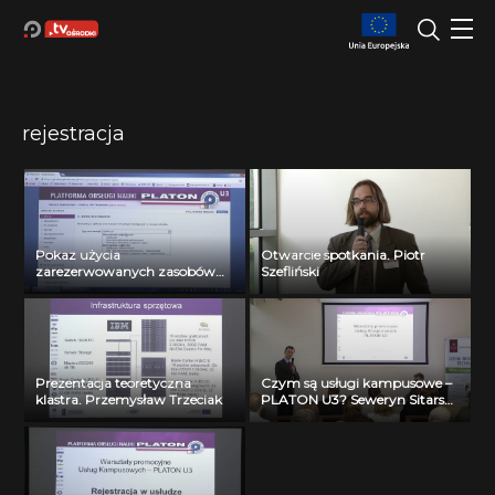
rejestracja
Pokaz użycia
Otwarcie spotkania. Piotr
zarezerwowanych zasobów
Szefliński
wirtualnych. Krystian
Witaszek
Prezentacja teoretyczna
Czym są usługi kampusowe –
klastra. Przemysław Trzeciak
PLATON U3? Seweryn Sitarski,
Wojciech Gabryjelski