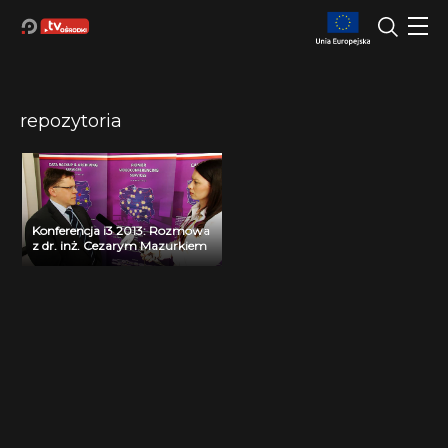
repozytoria
Konferencja i3 2013: Rozmowa
z dr. inż. Cezarym Mazurkiem