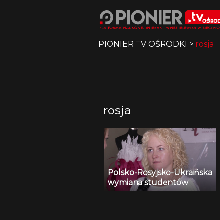
PIONIER TV OŚRODKI
>
rosja
rosja
Polsko-Rosyjsko-Ukraińska
wymiana studentów