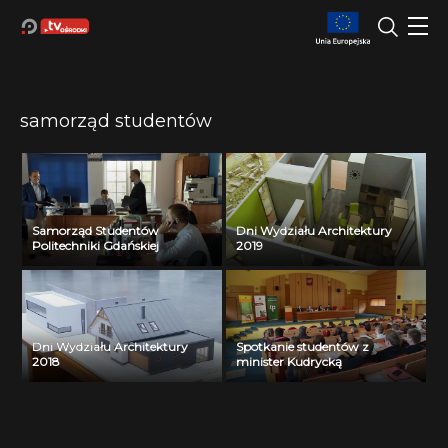
samorząd studentów
Samorząd Studentów
Dni Wydziału Architektury
Politechniki Gdańskiej
2019
Dni Wydziału Architektury
Spotkanie studentów z
2018
minister Kudrycką