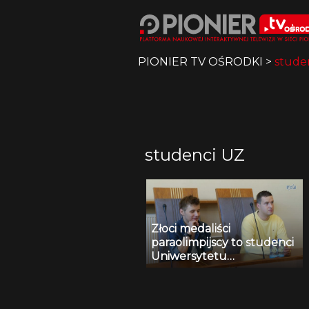
PIONIER TV OŚRODKI
>
stude
studenci UZ
Złoci medaliści
paraolimpijscy to studenci
Uniwersytetu
Zielonogórskiego