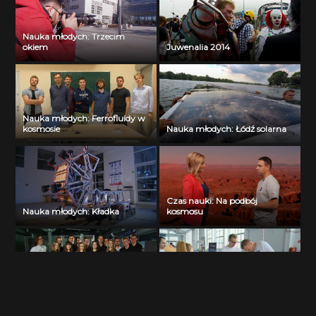
Nauka młodych: Trzecim
okiem
Juwenalia 2014
Nauka młodych: Ferrofluidy w
kosmosie
Nauka młodych: Łódź solarna
Czas nauki: Na podbój
Nauka młodych: Kładka
kosmosu
Nauka młodych: E-moto AGH
Kurier akademicki odcinek 91