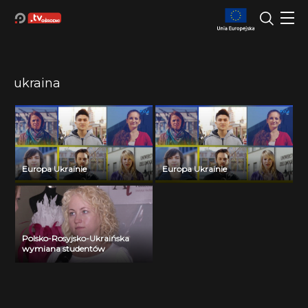
ukraina
Europa Ukrainie
Europa Ukrainie
Polsko-Rosyjsko-Ukraińska
wymiana studentów