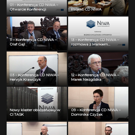
01 – Konferencja CD NIWA –
Otwarcie Konferencji
Projekt CD NIWA
11 – Konferencja CD NIWA –
13 – Konferencja CD NIWA –
Olaf Gajl
rozmowa z Markiem
Niezgódką i Olafem Gajlem
03 – Konferencja CD NIWA –
12 – Konferencja CD NIWA –
Henryk Krawczyk
Marek Niezgódka
Nowy klaster obliczeniowy w
09 – Konferencja CD NIWA –
CI TASK
Dominika Czyżak