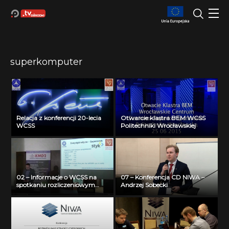
superkomputer
Relacja z konferencji 20-lecia
Otwarcie klastra BEM WCSS
WCSS
Politechniki Wrocławskiej
02 – Informacje o WCSS na
07 – Konferencja CD NIWA –
spotkaniu rozliczeniowym
Andrzej Sobecki
2014