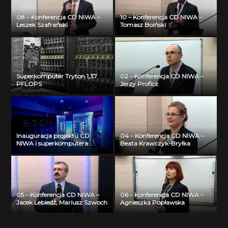
08 – Konferencja CD NIWA –
10 – Konferencja CD NIWA –
Leszek Szafrański
Tomasz Boiński
Superkomputer Tryton 1,37
02 – Konferencja CD NIWA –
PFLOPS
Jerzy Proficz
Inauguracja projektu CD
04 – Konferencja CD NIWA –
NIWA i superkomputera
Beata Krawczyk-Bryłka
Tryton
05 – Konferencja CD NIWA –
06 – Konferencja CD NIWA –
Jacek Lebiedź, Mariusz Szwoch
Agnieszka Popławska