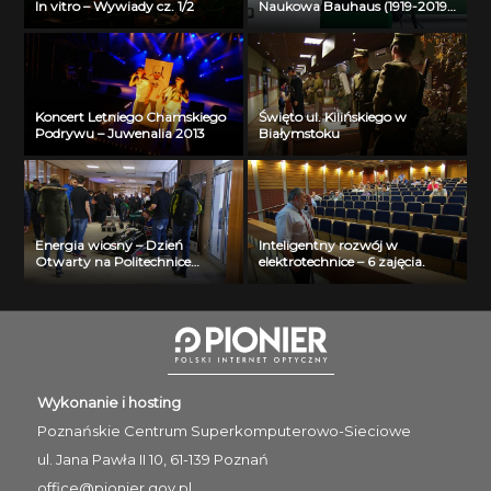
In vitro – Wywiady cz. 1/2
Naukowa Bauhaus (1919-2019)
Past – Present – Future – Liva
Garkaje
Koncert Letniego Chamskiego
Święto ul. Kilińskiego w
Podrywu – Juwenalia 2013
Białymstoku
Energia wiosny – Dzień
Inteligentny rozwój w
Otwarty na Politechnice
elektrotechnice – 6 zajęcia.
Białostockiej
Wykonanie i hosting
Poznańskie Centrum
Superkomputerowo-Sieciowe
ul. Jana Pawła II 10, 61-139 Poznań
office@pionier.gov.pl