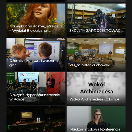
Przedsiębiorczości Politechniki
Białostockiej – Jerzy Muszyński
Od wybuchu do magistra cz. 2
– Wydział Biologiczno-
3xZ cz.1 – ZAPROJEKTOWAĆ
Chemiczny Uniwersytetu w
Białymstoku
Dżemik – konkurs tworzenia
gier
ZD_minister Żuchowski
Drużyna Hyperiona nareszcie
w Polsce
Wokół Archimedesa cz.1.mp4
Międzynarodowa Konferencja