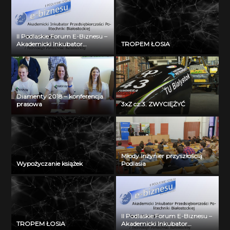
II Podlaskie Forum E-Biznesu –
Akademicki Inkubator
TROPEM ŁOSIA
Przedsiębiorczości Politechniki
Białostockiej – Jerzy Muszyński
Diamenty 2018 – konferencja
prasowa
3xZ cz.3. ZWYCIĘŻYĆ
Młody inżynier przyszłością
Wypożyczanie książek
Podlasia
II Podlaskie Forum E-Biznesu –
TROPEM ŁOSIA
Akademicki Inkubator