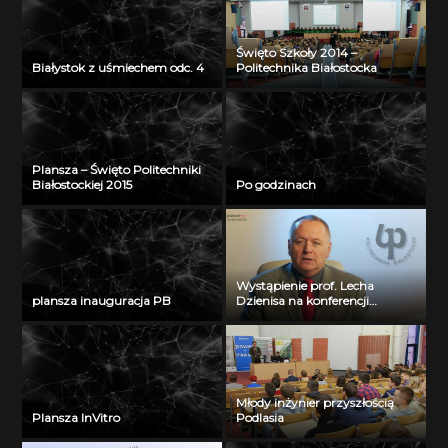
Święto Szkoły 2014 –
Białystok z uśmiechem odc. 4
Politechnika Białostocka
Plansza – Święto Politechniki
Białostockiej 2015
Po godzinach
Wystąpienie prof. Lecha
plansza inauguracja PB
Dzienisa na konferencji
„Integration, partnership and
innovations in civil engineering
and education”
Młody inżynier przyszłością
Plansza InVitro
Podlasia