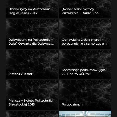
Dziewczyny na Politechniki –
„Nowoczesne metody
Bieg w Kasku 2018
kształcenia …. także … na
odległość” – seminarium w
Radiu Akadera – 11 grudzień
2012
Dziewczyny na Politechniki –
Odnawialne żródła energii –
Dzień Otwarty dla Dziewczyn
porozumienie z samorządami
2018
Konferencja podsumowująca
PlatonTV Teaser
22. Finał WOŚP w
Białymstoku
Plansza – Święto Politechniki
Białostockiej 2015
Po godzinach