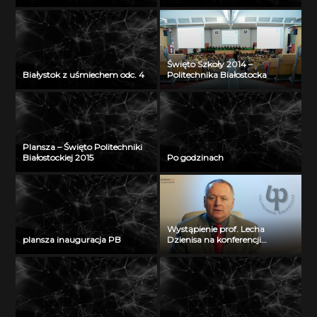
Święto Szkoły 2014 –
Białystok z uśmiechem odc. 4
Politechnika Białostocka
Plansza – Święto Politechniki
Białostockiej 2015
Po godzinach
Wystąpienie prof. Lecha
plansza inauguracja PB
Dzienisa na konferencji
„Integration, partnership and
innovations in civil engineering
and education”