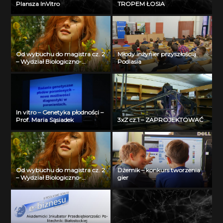
Plansza InVitro
TROPEM ŁOSIA
Od wybuchu do magistra cz. 2
Młody inżynier przyszłością
– Wydział Biologiczno-
Podlasia
Chemiczny Uniwersytetu w
Białymstoku
In vitro – Genetyka płodności –
Prof. Maria Sąsiadek
3xZ cz.1 – ZAPROJEKTOWAĆ
Od wybuchu do magistra cz. 2
Dżemik – konkurs tworzenia
– Wydział Biologiczno-
gier
Chemiczny Uniwersytetu w
Białymstoku