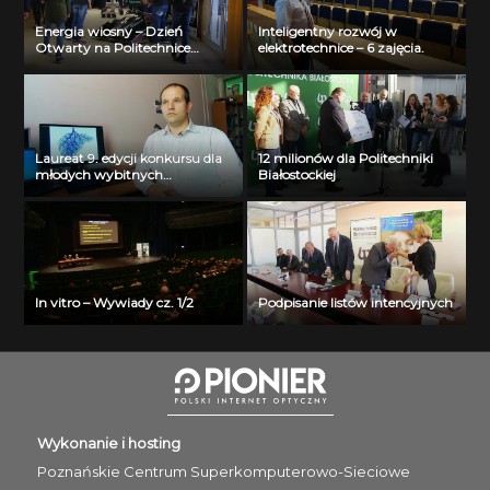
Energia wiosny – Dzień
Inteligentny rozwój w
Otwarty na Politechnice
elektrotechnice – 6 zajęcia.
Białostockiej
Laureat 9. edycji konkursu dla
12 milionów dla Politechniki
młodych wybitnych
Białostockiej
naukowców- dr inż. Krzysztof
Jurczuk
In vitro – Wywiady cz. 1/2
Podpisanie listów intencyjnych
Wykonanie i hosting
Poznańskie Centrum
Superkomputerowo-Sieciowe