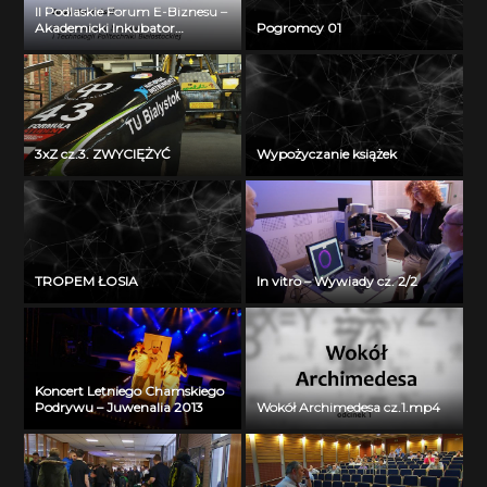
II Podlaskie Forum E-Biznesu –
Akademicki Inkubator
Pogromcy 01
Przedsiębiorczości Politechniki
Białostockiej – Jerzy Muszyński
3xZ cz.3. ZWYCIĘŻYĆ
Wypożyczanie książek
TROPEM ŁOSIA
In vitro – Wywiady cz. 2/2
Koncert Letniego Chamskiego
Podrywu – Juwenalia 2013
Wokół Archimedesa cz.1.mp4