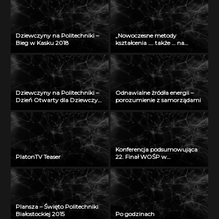
Dziewczyny na Politechniki –
„Nowoczesne metody
Bieg w Kasku 2018
kształcenia …. także … na
odległość” – seminarium w
Radiu Akadera – 11 grudzień
2012
Dziewczyny na Politechniki –
Odnawialne żródła energii –
Dzień Otwarty dla Dziewczyn
porozumienie z samorządami
2018
Konferencja podsumowująca
PlatonTV Teaser
22. Finał WOŚP w
Białymstoku
Plansza – Święto Politechniki
Białostockiej 2015
Po godzinach