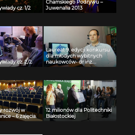
Chamskiego Podrywu –
ywiady cz. 1/2
Juwenalia 2013
Laureat 9. edycji konkursu
dla młodych wybitnych
ywiady cz. 2/2
naukowców- dr inż.
Krzysztof Jurczuk
y rozwój w
12 milionów dla Politechniki
ice – 6 zajęcia.
Białostockiej