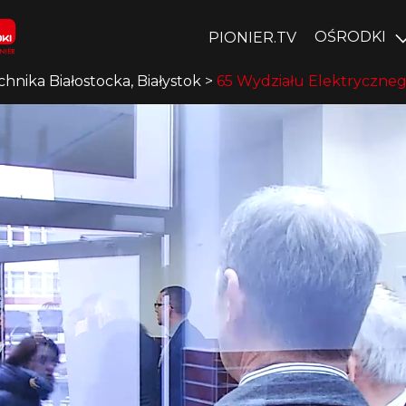
OŚRODKI
PIONIER.TV
chnika Białostocka, Białystok
>
65 Wydziału Elektrycznego