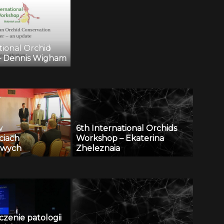
tional Orchid
– Dennis Wigham
w
6th International Orchids
ciach
Workshop – Ekaterina
owych
Zheleznaia
eczenie patologii