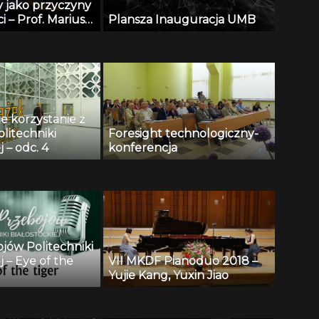
y jako przyczyny
i – Prof. Mariusz
Plansza Inauguracja UMB
e korzystanie z
olitechniki
Foresight technologiczny-
j – odc. 4
konferencja
ojów Politechniki
j – Eye of the
VII MKDF Pianoduo 2018 –
Yujie Kang, Yuxin Jiao