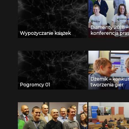
Diamenty 2018 –
Wypożyczanie książek
konferencja pra
Dżemik – konkur
Pogromcy 01
tworzenia gier