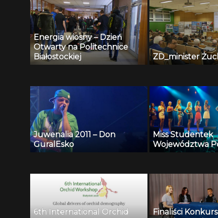
Energia wiosny – Dzień
Otwarty na Politechnice
Białostockiej
ZD_minister Żuc
Juwenalia 2011 – Don
Miss Studentek
GuralEsko
Województwa Po
6th International Orchid
Finaliści Konkur