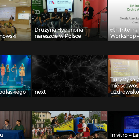
Drużyna Hyperiona
6th Interna
howski
nareszcie w Polsce
Workshop 
Turystyka 
miejscowoś
dlaskiego
next
uzdrowisk
su
In vitro – L