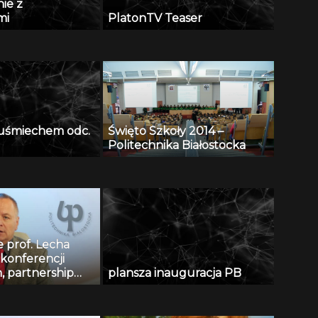
ie z
mi
PlatonTV Teaser
z uśmiechem odc.
Święto Szkoły 2014 –
Politechnika Białostocka
 prof. Lecha
 konferencji
n, partnership
plansza inauguracja PB
ons in civil
g and education”