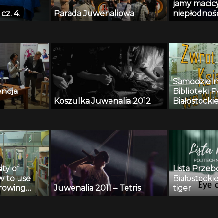
jamy macic
cz. 4.
Parada Juwenaliowa
niepłodnośc
Zimmer
Samodzieln
encja
Biblioteki P
Koszulka Juwenalia 2012
Białostockie
ity of
Lista Przeb
w to use
Białostockie
rrowing
Juwenalia 2011 – Tetris
tiger