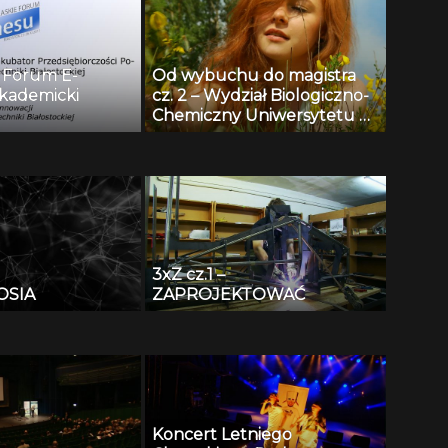
e Forum E-
Od wybuchu do magistra
Akademicki
cz. 2 – Wydział Biologiczno-
Chemiczny Uniwersytetu w
rczości
Białymstoku
 Białostockiej –
yński
3xZ cz.1 –
OSIA
ZAPROJEKTOWAĆ
Koncert Letniego