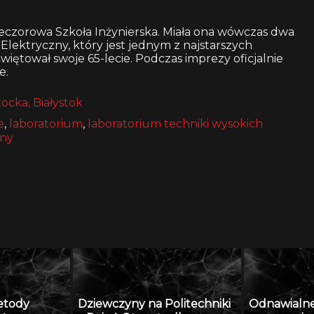
eczorowa Szkoła Inżynierska. Miała ona wówczas dwa
ł Elektryczny, który jest jednym z najstarszych
więtował swoje 65-lecie. Podczas imprezy oficjalnie
e.
tocka, Białystok
e
,
laboratorium
,
laboratorium techniki wysokich
zny
etody
Dziewczyny na Politechniki
Odnawialne 