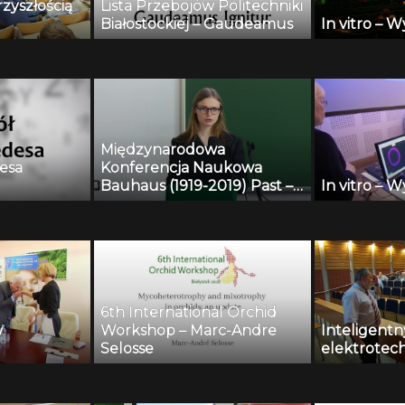
rzyszłością
Lista Przebojów Politechniki
Białostockiej – Gaudeamus
In vitro – W
Międzynarodowa
esa
Konferencja Naukowa
Bauhaus (1919-2019) Past –
In vitro – W
Present – Future – Liva
Garkaje
6th International Orchid
w
Workshop – Marc-Andre
Inteligentn
Selosse
elektrotechn