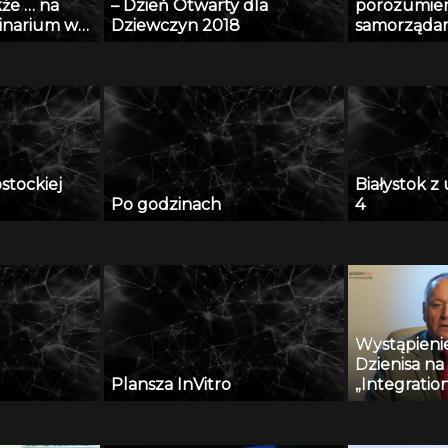
kże … na
– Dzień Otwarty dla
porozumien
minarium w
Dziewczyn 2018
samorząda
11 grudzień
ostockiej
Białystok 
Po godzinach
4
Wystąpienie
Dzienisa na
Plansza InVitro
„Integratio
and innovati
engineerin