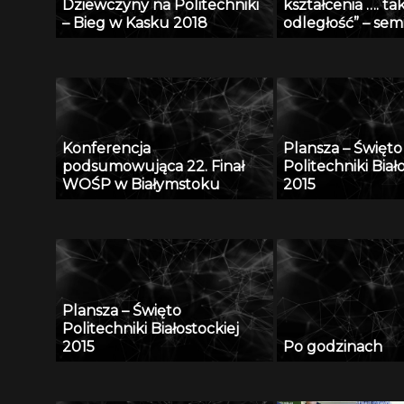
Dziewczyny na Politechniki
kształcenia …. ta
– Bieg w Kasku 2018
odległość” – se
Radiu Akadera – 
2012
Konferencja
Plansza – Święto
podsumowująca 22. Finał
Politechniki Biał
WOŚP w Białymstoku
2015
Plansza – Święto
Politechniki Białostockiej
2015
Po godzinach