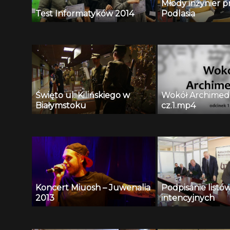
Młody inżynier p
Test Informatyków 2014
Podlasia
Święto ul. Kilińskiego w
Wokół Archimed
Białymstoku
cz.1.mp4
Koncert Miuosh – Juwenalia
Podpisanie listó
2013
intencyjnych