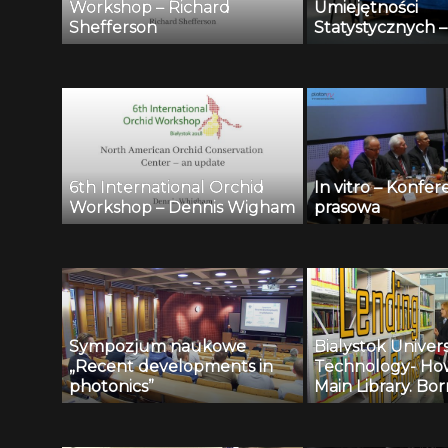
Workshop – Richard
Umiejętności
Shefferson
Statystycznych – 
6th International Orchid
In vitro – Konfer
Workshop – Dennis Wigham
prasowa
Sympozjum naukowe
Bialystok Univers
„Recent developments in
Technology- Ho
photonics”
Main Library. Bo
books