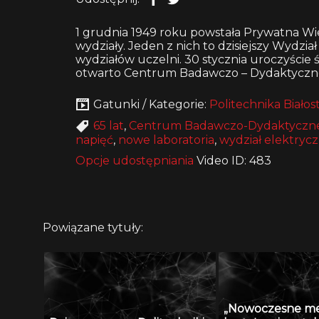
1 grudnia 1949 roku powstała Prywatna Wi
wydziały. Jeden z nich to dzisiejszy Wydzia
wydziałów uczelni. 30 stycznia uroczyście ś
otwarto Centrum Badawczo – Dydaktyczn
Gatunki / Kategorie:
Politechnika Białos
65 lat
,
Centrum Badawczo-Dydaktyczn
napięć
,
nowe laboratoria
,
wydział elektryc
Opcje udostępniania
Video ID: 483
Powiązane tytuły:
„Nowoczesne m