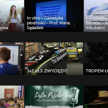
In vitro – Genetyka
II Podlaski
płodności – Prof. Maria
Biznesu – 
sowa
Sąsiadek
Inkubator
Przedsiębio
Politechniki
Jerzy Musz
s
3xZ cz.3. ZWYCIĘŻYĆ
TROPEM Ł