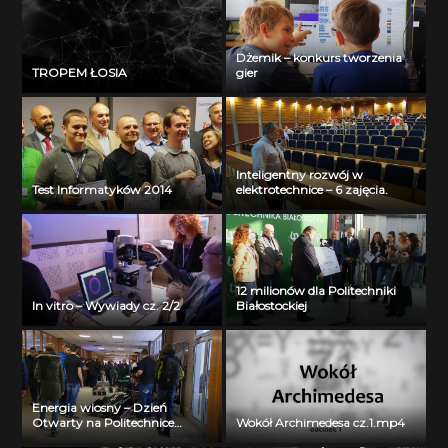
Dżemik – konkurs tworzenia
TROPEM ŁOSIA
gier
Inteligentny rozwój w
Test Informatyków 2014
elektrotechnice – 6 zajęcia.
12 milionów dla Politechniki
In vitro – Wywiady cz. 2/2
Białostockiej
Energia wiosny – Dzień
Otwarty na Politechnice
Wokół Archimedesa cz.1.mp4
Białostockiej