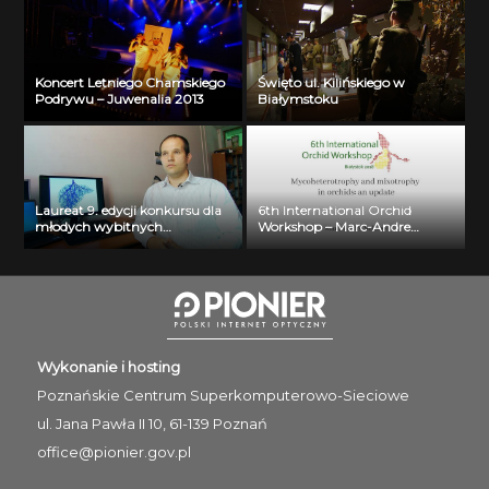
Koncert Letniego Chamskiego
Święto ul. Kilińskiego w
Podrywu – Juwenalia 2013
Białymstoku
Laureat 9. edycji konkursu dla
6th International Orchid
młodych wybitnych
Workshop – Marc-Andre
naukowców- dr inż. Krzysztof
Selosse
Jurczuk
Wykonanie i hosting
Poznańskie Centrum
Superkomputerowo-Sieciowe
ul. Jana Pawła II 10, 61-139 Poznań
office@pionier.gov.pl