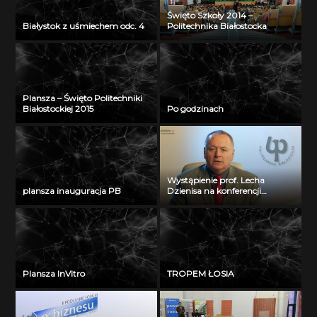
Święto Szkoły 2014 –
Białystok z uśmiechem odc. 4
Politechnika Białostocka
Plansza – Święto Politechniki
Białostockiej 2015
Po godzinach
Wystąpienie prof. Lecha
plansza inauguracja PB
Dzienisa na konferencji
„Integration, partnership and
innovations in civil engineering
and education”
Plansza InVitro
TROPEM ŁOSIA