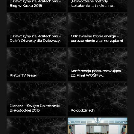
Dziewczyny na Politechniki –
„Nowoczesne metody
Bieg w Kasku 2018
kształcenia …. także … na
odległość” – seminarium w
Radiu Akadera – 11 grudzień
2012
Dziewczyny na Politechniki –
Odnawialne żródła energii –
Dzień Otwarty dla Dziewczyn
porozumienie z samorządami
2018
Konferencja podsumowująca
PlatonTV Teaser
22. Finał WOŚP w
Białymstoku
Plansza – Święto Politechniki
Białostockiej 2015
Po godzinach