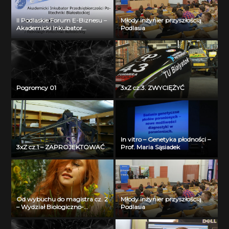
II Podlaskie Forum E-Biznesu –
Młody inżynier przyszłością
Akademicki Inkubator
Podlasia
Przedsiębiorczości Politechniki
Białostockiej – Jerzy Muszyński
Pogromcy 01
3xZ cz.3. ZWYCIĘŻYĆ
In vitro – Genetyka płodności –
3xZ cz.1 – ZAPROJEKTOWAĆ
Prof. Maria Sąsiadek
Od wybuchu do magistra cz. 2
Młody inżynier przyszłością
– Wydział Biologiczno-
Podlasia
Chemiczny Uniwersytetu w
Białymstoku