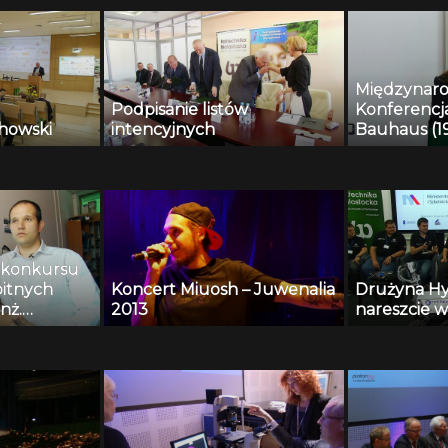
Międzynar
Podpisanie listów
Konferenc
howski
intencyjnych
Bauhaus (19
Present – F
Garkaje
i konkursu
itnych
Koncert Miuosh – Juwenalia
Drużyna Hy
nż.
2013
nareszcie w
uk