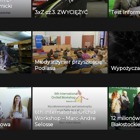
micki
3xZ cz.3. ZWYCIĘŻYĆ
Test Infor
ci
stockiej –
Młody inżynier przyszłością
AĆ
Podlasia
Wypożyczan
6th International Orchid
Workshop – Marc-Andre
12 milionów
sowa
Selosse
Białostockie