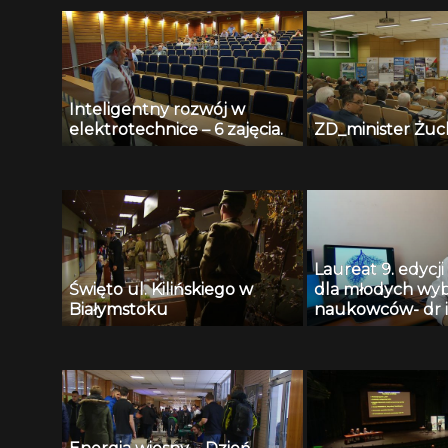
Inteligentny rozwój w
elektrotechnice – 6 zajęcia.
ZD_minister Żuc
Laureat 9. edycj
Święto ul. Kilińskiego w
dla młodych wyb
Białymstoku
naukowców- dr i
Krzysztof Jurcz