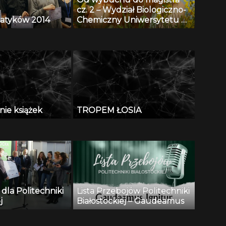
cz. 2 – Wydział Biologiczno-
matyków 2014
Chemiczny Uniwersytetu w
Białymstoku
ie książek
TROPEM ŁOSIA
 dla Politechniki
Lista Przebojów Politechniki
j
Białostockiej – Gaudeamus