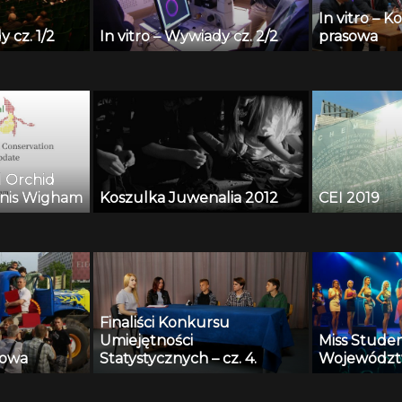
In vitro – 
y cz. 1/2
In vitro – Wywiady cz. 2/2
prasowa
l Orchid
nis Wigham
Koszulka Juwenalia 2012
CEI 2019
Finaliści Konkursu
Umiejętności
Miss Stude
iowa
Statystycznych – cz. 4.
Województ