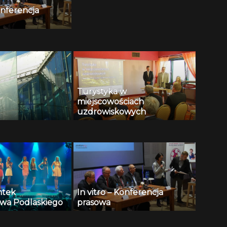
Konferencja
Turystyka w
miejscowościach
uzdrowiskowych
ntek
In vitro – Konferencja
wa Podlaskiego
prasowa