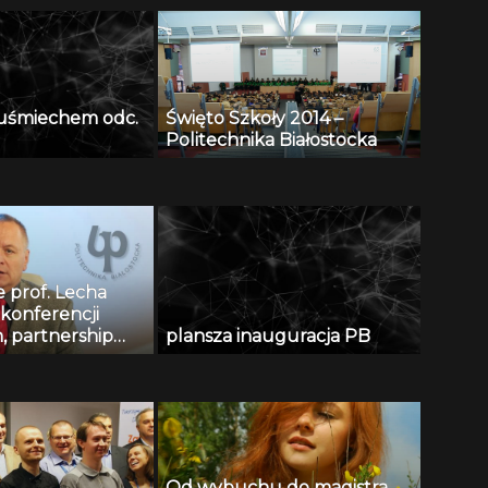
z uśmiechem odc.
Święto Szkoły 2014 –
Politechnika Białostocka
 prof. Lecha
 konferencji
n, partnership
plansza inauguracja PB
ons in civil
g and education”
Od wybuchu do magistra