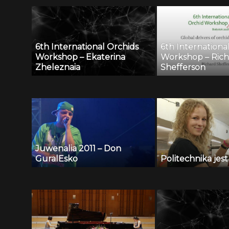
6th International Orchids
6th Internationa
Workshop – Ekaterina
Workshop – Rich
Zheleznaia
Shefferson
Juwenalia 2011 – Don
GuralEsko
Politechnika jes