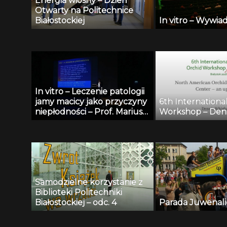
Energia wiosny – Dzień
Otwarty na Politechnice
Białostockiej
In vitro – Wywiad
In vitro – Leczenie patologii
jamy macicy jako przyczyny
6th Internationa
niepłodności – Prof. Mariusz
Workshop – Den
Zimmer
Samodzielne korzystanie z
Biblioteki Politechniki
Białostockiej – odc. 4
Parada Juwenal