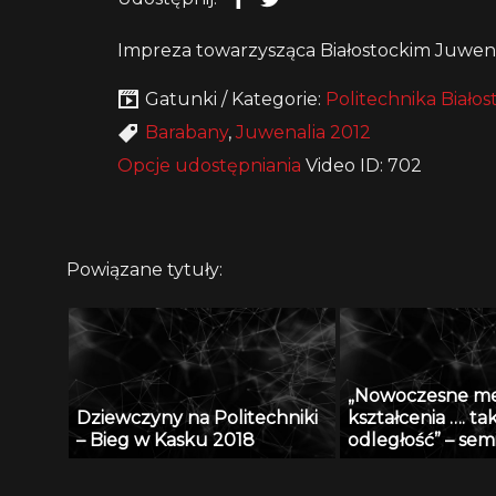
Impreza towarzysząca Białostockim Juwen
Gatunki / Kategorie:
Politechnika Białos
Barabany
,
Juwenalia 2012
Opcje udostępniania
Video ID: 702
Powiązane tytuły:
„Nowoczesne m
Dziewczyny na Politechniki
kształcenia …. ta
– Bieg w Kasku 2018
odległość” – se
Radiu Akadera – 
2012