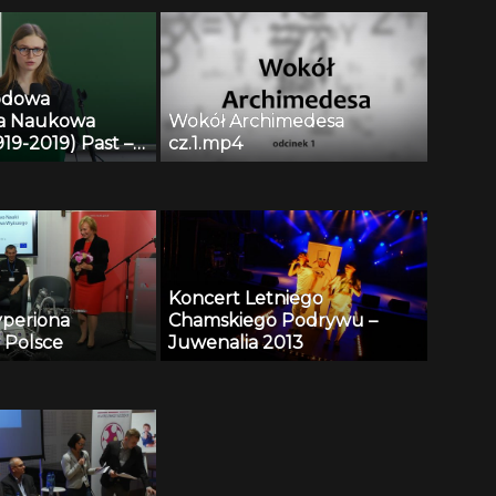
odowa
ja Naukowa
Wokół Archimedesa
19-2019) Past –
cz.1.mp4
uture – Liva
Koncert Letniego
periona
Chamskiego Podrywu –
 Polsce
Juwenalia 2013