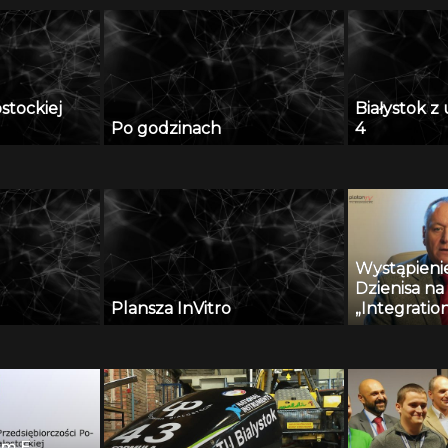
ostockiej
Białystok 
Po godzinach
4
Wystąpienie
Dzienisa na
Plansza InVitro
„Integratio
and innovati
engineerin
um E-