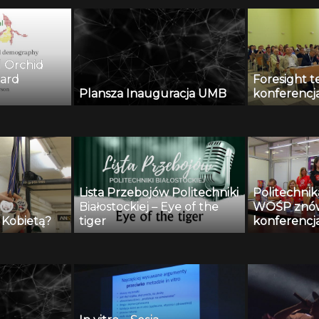
l Orchid
ard
Foresight 
Plansza Inauguracja UMB
konferencj
Lista Przebojów Politechniki
Politechnik
Białostockiej – Eye of the
WOŚP znów 
t Kobietą?
tiger
konferencj