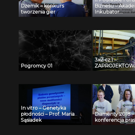
Dżemik – konkurs
Biznesu – Akade
tworzenia gier
Inkubator
Przedsiębiorczoś
Politechniki Biało
Jerzy Muszyński
3xZ cz.1 –
Pogromcy 01
ZAPROJEKTOW
In vitro – Genetyka
płodności – Prof. Maria
Diamenty 2018 –
Sąsiadek
konferencja pra