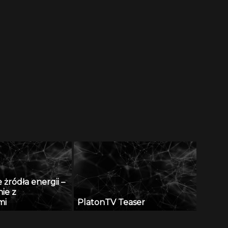
żródła energii –
ie z
mi
PlatonTV Teaser