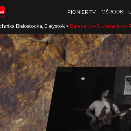
OŚRODKI
PIONIER.TV
chnika Białostocka, Białystok
>
Barabany – Juwenaliowy P