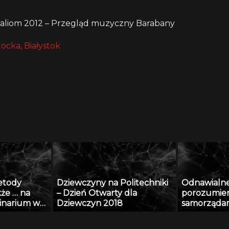
aliom 2012 – Przegląd muzyczny Barabany
tocka, Białystok
etody
Dziewczyny na Politechniki
Odnawialne 
kże … na
– Dzień Otwarty dla
porozumien
minarium w
Dziewczyn 2018
samorząda
11 grudzień