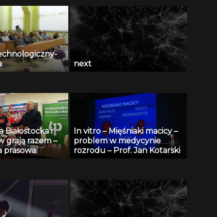
technologiczny-
a
next
a Białostocka i
In vitro – Mięśniaki macicy –
grają razem –
problem w medycynie
a prasowa.
rozrodu – Prof. Jan Kotarski