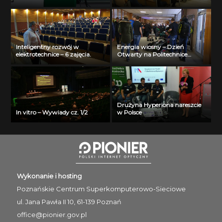
Past – Present – Future – Liva
Garkaje
Inteligentny rozwój w
Energia wiosny – Dzień
elektrotechnice – 6 zajęcia.
Otwarty na Politechnice
Białostockiej
Drużyna Hyperiona nareszcie
In vitro – Wywiady cz. 1/2
w Polsce
Wykonanie i hosting
Poznańskie Centrum
Superkomputerowo-Sieciowe
ul. Jana Pawła II 10, 61-139 Poznań
office@pionier.gov.pl