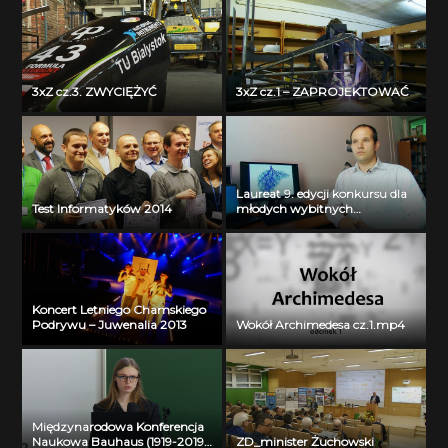
3xZ cz.3. ZWYCIĘŻYĆ
3xZ cz.1 – ZAPROJEKTOWAĆ
Laureat 9. edycji konkursu dla
Test Informatyków 2014
młodych wybitnych
naukowców- dr inż. Krzysztof
Jurczuk
Koncert Letniego Chamskiego
Podrywu – Juwenalia 2013
Wokół Archimedesa cz.1.mp4
Międzynarodowa Konferencja
Naukowa Bauhaus (1919-2019)
ZD_minister Żuchowski