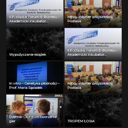
II Podlaskie Forum E-Biznesu –
Młody inżynier przyszłością
Akademicki Inkubator
Podlasia
Przedsiębiorczości Politechniki
Białostockiej – Jerzy Muszyński
II Podlaskie Forum E-Biznesu –
Wypożyczanie książek
Akademicki Inkubator
Przedsiębiorczości Politechniki
Białostockiej – Jerzy Muszyński
In vitro – Genetyka płodności –
Młody inżynier przyszłością
Prof. Maria Sąsiadek
Podlasia
Dżemik – konkurs tworzenia
gier
TROPEM ŁOSIA