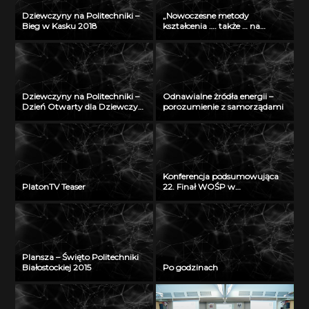
Dziewczyny na Politechniki –
„Nowoczesne metody
Bieg w Kasku 2018
kształcenia …. także … na
odległość” – seminarium w
Radiu Akadera – 11 grudzień
2012
Dziewczyny na Politechniki –
Odnawialne żródła energii –
Dzień Otwarty dla Dziewczyn
porozumienie z samorządami
2018
Konferencja podsumowująca
PlatonTV Teaser
22. Finał WOŚP w
Białymstoku
Plansza – Święto Politechniki
Białostockiej 2015
Po godzinach