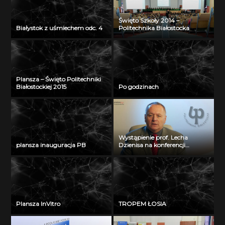
Święto Szkoły 2014 –
Białystok z uśmiechem odc. 4
Politechnika Białostocka
Plansza – Święto Politechniki
Białostockiej 2015
Po godzinach
Wystąpienie prof. Lecha
plansza inauguracja PB
Dzienisa na konferencji
„Integration, partnership and
innovations in civil engineering
and education”
Plansza InVitro
TROPEM ŁOSIA