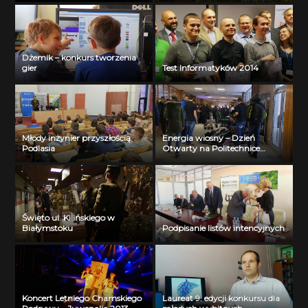
Białymstoku
Dżemik – konkurs tworzenia
gier
Test Informatyków 2014
Młody inżynier przyszłością
Energia wiosny – Dzień
Podlasia
Otwarty na Politechnice
Białostockiej
Święto ul. Kilińskiego w
Białymstoku
Podpisanie listów intencyjnych
Koncert Letniego Chamskiego
Laureat 9. edycji konkursu dla