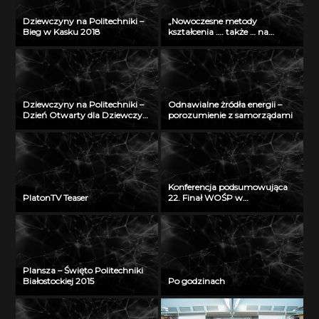
Dziewczyny na Politechniki –
„Nowoczesne metody
Bieg w Kasku 2018
kształcenia …. także … na
odległość” – seminarium w
Radiu Akadera – 11 grudzień
2012
Dziewczyny na Politechniki –
Odnawialne żródła energii –
Dzień Otwarty dla Dziewczyn
porozumienie z samorządami
2018
Konferencja podsumowująca
PlatonTV Teaser
22. Finał WOŚP w
Białymstoku
Plansza – Święto Politechniki
Białostockiej 2015
Po godzinach