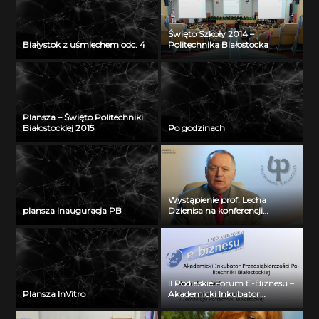
Święto Szkoły 2014 –
Białystok z uśmiechem odc. 4
Politechnika Białostocka
Plansza – Święto Politechniki
Białostockiej 2015
Po godzinach
Wystąpienie prof. Lecha
plansza inauguracja PB
Dzienisa na konferencji
„Integration, partnership and
innovations in civil engineering
and education”
II Podlaskie Forum E-Biznesu –
Plansza InVitro
Akademicki Inkubator
Przedsiębiorczości Politechniki
Białostockiej – Jerzy Muszyński