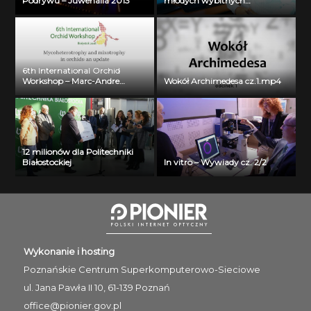
Podrywu – Juwenalia 2013
młodych wybitnych
naukowców- dr inż. Krzysztof
Jurczuk
6th International Orchid
Workshop – Marc-Andre
Wokół Archimedesa cz.1.mp4
Selosse
12 milionów dla Politechniki
Białostockiej
In vitro – Wywiady cz. 2/2
Wykonanie i hosting
Poznańskie Centrum
Superkomputerowo-Sieciowe
ul. Jana Pawła II 10, 61-139 Poznań
office@pionier.gov.pl