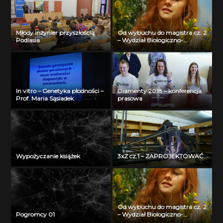
Młody inżynier przyszłością
Od wybuchu do magistra cz. 2
Podlasia
– Wydział Biologiczno-
Chemiczny Uniwersytetu w
Białymstoku
In vitro – Genetyka płodności –
Diamenty 2018 – konferencja
Prof. Maria Sąsiadek
prasowa
Wypożyczanie książek
3xZ cz.1 – ZAPROJEKTOWAĆ
Od wybuchu do magistra cz. 2
Pogromcy 01
– Wydział Biologiczno-
Chemiczny Uniwersytetu w