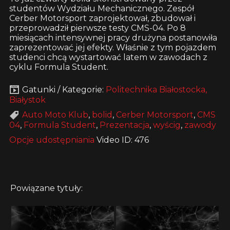
studentów Wydziału Mechanicznego. Zespół
Cerber Motorsport zaprojektował, zbudował i
przeprowadził pierwsze testy CMS-04. Po 8
miesiącach intensywnej pracy drużyna postanowiła
zaprezentować jej efekty. Właśnie z tym pojazdem
studenci chcą wystartować latem w zawodach z
cyklu Formula Student.
Gatunki / Kategorie:
Politechnika Białostocka,
Białystok
Auto Moto Klub
,
bolid
,
Cerber Motorsport
,
CMS
04
,
Formula Student
,
Prezentacja
,
wyścig
,
zawody
Opcje udostępniania
Video ID: 476
Powiązane tytuły: