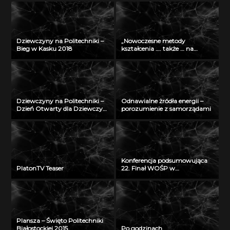
Dziewczyny na Politechniki –
„Nowoczesne metody
Bieg w Kasku 2018
kształcenia …. także … na
odległość” – seminarium w
Radiu Akadera – 11 grudzień
2012
Dziewczyny na Politechniki –
Odnawialne żródła energii –
Dzień Otwarty dla Dziewczyn
porozumienie z samorządami
2018
Konferencja podsumowująca
PlatonTV Teaser
22. Finał WOŚP w
Białymstoku
Plansza – Święto Politechniki
Białostockiej 2015
Po godzinach