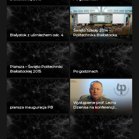
Święto Szkoły 2014 –
Białystok z uśmiechem odc. 4
Politechnika Białostocka
Plansza – Święto Politechniki
Białostockiej 2015
Po godzinach
Wystąpienie prof. Lecha
plansza inauguracja PB
Dzienisa na konferencji
„Integration, partnership and
innovations in civil engineering
and education”