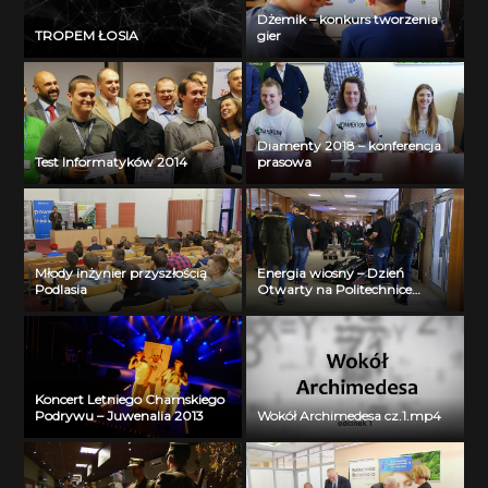
Dżemik – konkurs tworzenia
TROPEM ŁOSIA
gier
Diamenty 2018 – konferencja
Test Informatyków 2014
prasowa
Młody inżynier przyszłością
Energia wiosny – Dzień
Podlasia
Otwarty na Politechnice
Białostockiej
Koncert Letniego Chamskiego
Podrywu – Juwenalia 2013
Wokół Archimedesa cz.1.mp4