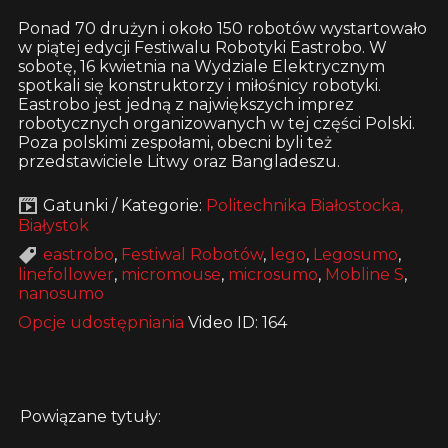
Ponad 70 drużyn i około 150 robotów wystartowało
w piątej edycji Festiwalu Robotyki Eastrobo. W
sobotę, 16 kwietnia na Wydziale Elektrycznym
spotkali się konstruktorzy i miłośnicy robotyki.
Eastrobo jest jedną z największych imprez
robotycznych organizowanych w tej części Polski.
Poza polskimi zespołami, obecni byli też
przedstawiciele Litwy oraz Bangladeszu.
Gatunki / Kategorie:
Politechnika Białostocka,
Białystok
eastrobo
,
Festiwal Robotów
,
lego
,
Legosumo
,
linefollower
,
micromouse
,
microsumo
,
Mobline S
,
nanosumo
Opcje udostępniania
Video ID: 164
Powiązane tytuły: