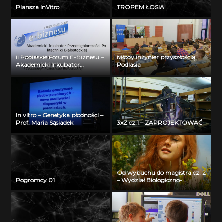
Plansza InVitro
TROPEM ŁOSIA
II Podlaskie Forum E-Biznesu –
Młody inżynier przyszłością
Akademicki Inkubator
Podlasia
Przedsiębiorczości Politechniki
Białostockiej – Jerzy Muszyński
In vitro – Genetyka płodności –
Prof. Maria Sąsiadek
3xZ cz.1 – ZAPROJEKTOWAĆ
Od wybuchu do magistra cz. 2
Pogromcy 01
– Wydział Biologiczno-
Chemiczny Uniwersytetu w
Białymstoku