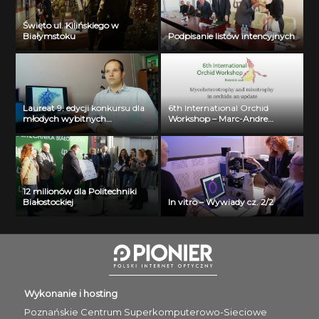
Święto ul. Kilińskiego w
Białymstoku
Podpisanie listów intencyjnych
Laureat 9. edycji konkursu dla
6th International Orchid
młodych wybitnych
Workshop – Marc-Andre
naukowców- dr inż. Krzysztof
Selosse
Jurczuk
12 milionów dla Politechniki
Białostockiej
In vitro – Wywiady cz. 2/2
Wykonanie i hosting
Poznańskie Centrum
Superkomputerowo-Sieciowe