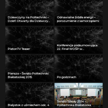
2012
Dziewczyny na Politechniki –
Odnawialne żródła energii –
Dzień Otwarty dla Dziewczyn
porozumienie z samorządami
2018
Konferencja podsumowująca
PlatonTV Teaser
22. Finał WOŚP w
Białymstoku
Plansza – Święto Politechniki
Białostockiej 2015
Po godzinach
Święto Szkoły 2014 –
Białystok z uśmiechem odc. 4
Politechnika Białostocka