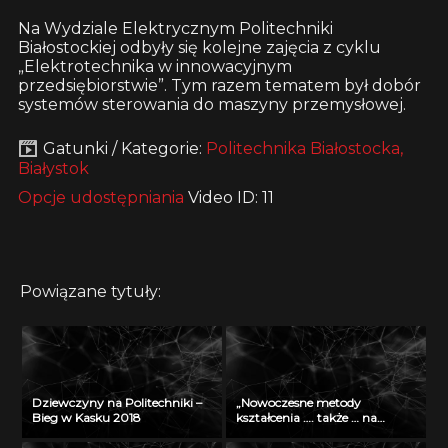
Na Wydziale Elektrycznym Politechniki
Białostockiej odbyły się kolejne zajęcia z cyklu
„Elektrotechnika w innowacyjnym
przedsiębiorstwie”. Tym razem tematem był dobór
systemów sterowania do maszyny przemysłowej.
Gatunki / Kategorie:
Politechnika Białostocka,
Białystok
Opcje udostępniania
Video ID: 11
Powiązane tytuły:
Dziewczyny na Politechniki –
„Nowoczesne metody
Bieg w Kasku 2018
kształcenia …. także … na
odległość” – seminarium w
Radiu Akadera – 11 grudzień