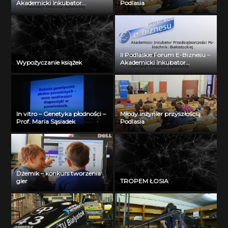
Akademicki Inkubator
Podlasia
Przedsiębiorczości Politechniki
Białostockiej – Jerzy Muszyński
II Podlaskie Forum E-Biznesu –
Wypożyczanie książek
Akademicki Inkubator
Przedsiębiorczości Politechniki
Białostockiej – Jerzy Muszyński
In vitro – Genetyka płodności –
Młody inżynier przyszłością
Prof. Maria Sąsiadek
Podlasia
Dżemik – konkurs tworzenia
gier
TROPEM ŁOSIA