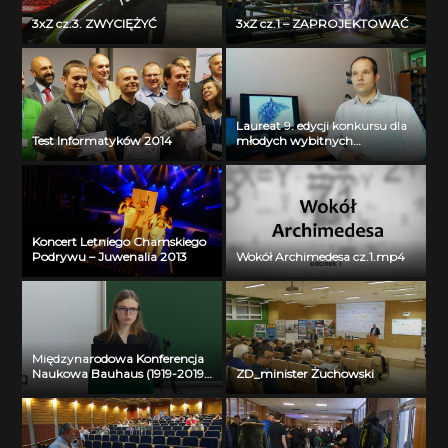
3xZ cz.3. ZWYCIĘŻYĆ
3xZ cz.1 – ZAPROJEKTOWAĆ
Laureat 9. edycji konkursu dla
Test Informatyków 2014
młodych wybitnych
naukowców- dr inż. Krzysztof
Jurczuk
Koncert Letniego Chamskiego
Podrywu – Juwenalia 2013
Wokół Archimedesa cz.1.mp4
Międzynarodowa Konferencja
Naukowa Bauhaus (1919-2019)
ZD_minister Żuchowski
Past – Present – Future – Liva
Garkaje