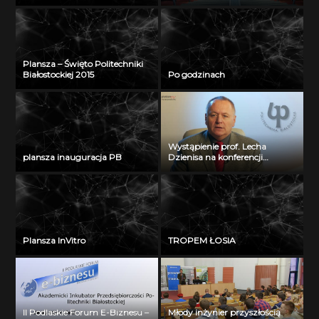
Plansza – Święto Politechniki
Białostockiej 2015
Po godzinach
Wystąpienie prof. Lecha
plansza inauguracja PB
Dzienisa na konferencji
„Integration, partnership and
innovations in civil engineering
and education”
Plansza InVitro
TROPEM ŁOSIA
II Podlaskie Forum E-Biznesu –
Młody inżynier przyszłością