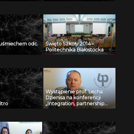
z uśmiechem odc.
Święto Szkoły 2014 –
Politechnika Białostocka
Wystąpienie prof. Lecha
Dzienisa na konferencji
itro
„Integration, partnership
and innovations in civil
engineering and education”