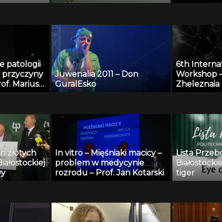
e patologii
6th Interna
o przyczyny
Juwenalia 2011 – Don
Workshop –
of. Mariusz
GuralEsko
Zheleznaia
n złotych
In vitro – Mięśniaki macicy –
Lista Przeb
Białostockiej
problem w medycynie
Białostockie
wy
rozrodu – Prof. Jan Kotarski
tiger