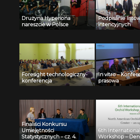
Drużyna Hyperiona
Podpisanie listó
nareszcie w Polsce
intencyjnych
Foresight technologiczny-
In vitro – Konfer
konferencja
prasowa
Finaliści Konkursu
Umiejętności
6th Internationa
Statystycznych – cz. 4.
Workshop – Den