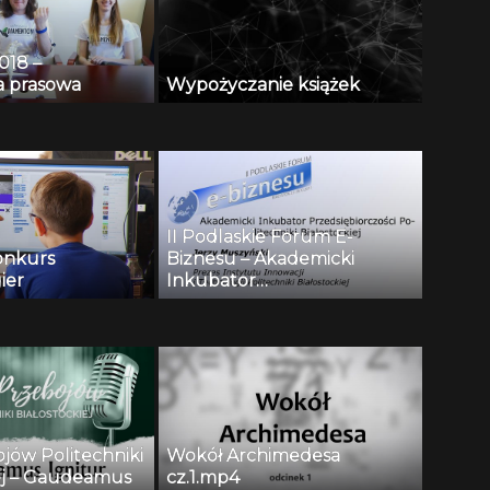
018 –
a prasowa
Wypożyczanie książek
II Podlaskie Forum E-
onkurs
Biznesu – Akademicki
ier
Inkubator
Przedsiębiorczości
Politechniki Białostockiej –
Jerzy Muszyński
ojów Politechniki
Wokół Archimedesa
iej – Gaudeamus
cz.1.mp4