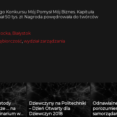
ego Konkursu Mój Pomysł Mój Biznes. Kapituła
ał 50 tys. zł. Nagroda powędrowała do twórców
tocka, Białystok
ębiorczość
,
wydział zarządzania
etody
Dziewczyny na Politechniki
Odnawialne 
kże … na
– Dzień Otwarty dla
porozumien
minarium w
Dziewczyn 2018
samorząda