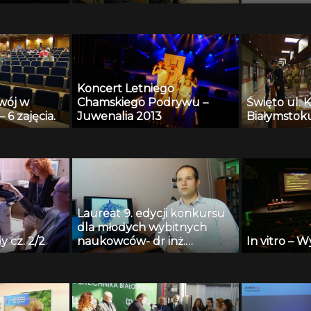
Koncert Letniego
wój w
Chamskiego Podrywu –
Święto ul. K
 6 zajęcia.
Juwenalia 2013
Białymstok
Laureat 9. edycji konkursu
dla młodych wybitnych
y cz. 2/2
naukowców- dr inż.
In vitro – W
Krzysztof Jurczuk