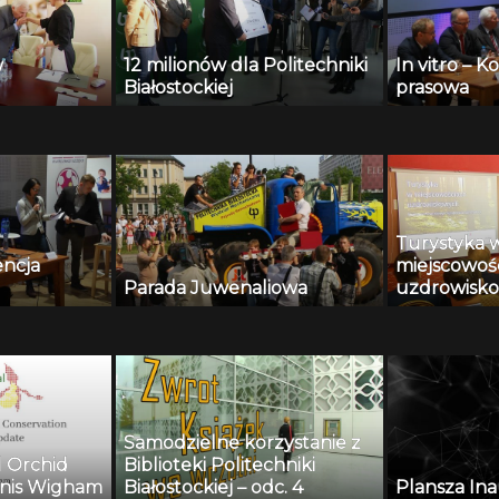
w
12 milionów dla Politechniki
In vitro – 
Białostockiej
prasowa
Turystyka 
encja
miejscowoś
Parada Juwenaliowa
uzdrowisk
Samodzielne korzystanie z
l Orchid
Biblioteki Politechniki
nis Wigham
Białostockiej – odc. 4
Plansza In