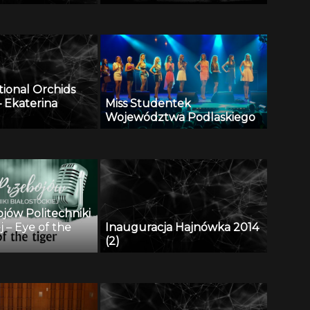
tional Orchids
 Ekaterina
Miss Studentek
Województwa Podlaskiego
ojów Politechniki
j – Eye of the
Inauguracja Hajnówka 2014
(2)