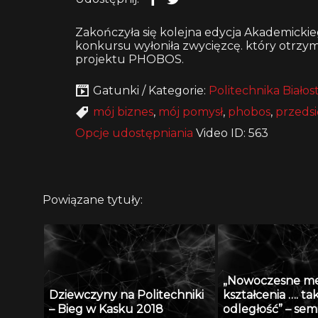
Zakończyła się kolejna edycja Akademicki
konkursu wyłoniła zwycięzcę. który otrzym
projektu PHOBOS.
Gatunki / Kategorie:
Politechnika Białos
mój biznes
,
mój pomysł
,
phobos
,
przedsi
Opcje udostępniania
Video ID: 563
Powiązane tytuły:
„Nowoczesne m
Dziewczyny na Politechniki
kształcenia …. ta
– Bieg w Kasku 2018
odległość” – se