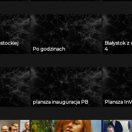
11 grudzień
ostockiej
Białystok 
Po godzinach
4
plansza inauguracja PB
Plansza InV