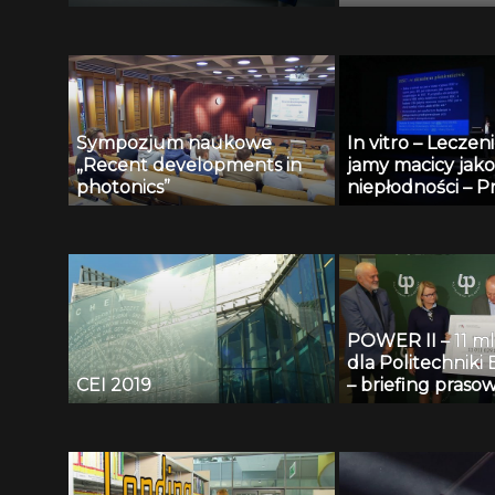
Sympozjum naukowe
In vitro – Leczeni
„Recent developments in
jamy macicy jak
photonics”
niepłodności – Pr
Zimmer
POWER II – 11 ml
dla Politechniki 
CEI 2019
– briefing praso