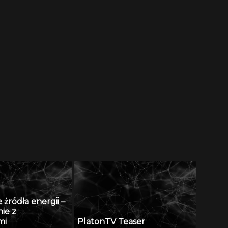
żródła energii –
ie z
mi
PlatonTV Teaser