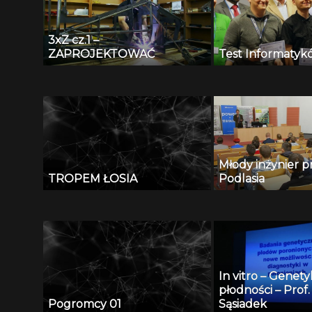
3xZ cz.1 –
ZAPROJEKTOWAĆ
Test Informatyk
Młody inżynier p
TROPEM ŁOSIA
Podlasia
In vitro – Genet
płodności – Prof.
Pogromcy 01
Sąsiadek