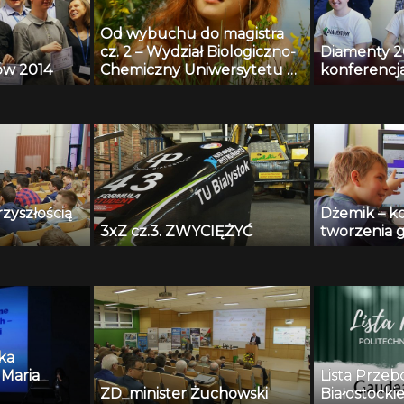
Od wybuchu do magistra
cz. 2 – Wydział Biologiczno-
Diamenty 2
ów 2014
Chemiczny Uniwersytetu w
konferencj
Białymstoku
rzyszłością
Dżemik – k
3xZ cz.3. ZWYCIĘŻYĆ
tworzenia g
yka
 Maria
Lista Przeb
ZD_minister Żuchowski
Białostock