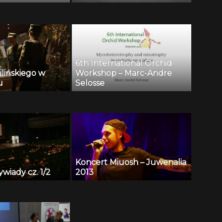
6th International Orchid
ilińskiego w
Workshop – Marc-Andre
u
Selosse
Koncert Miuosh – Juwenalia
ywiady cz. 1/2
2013