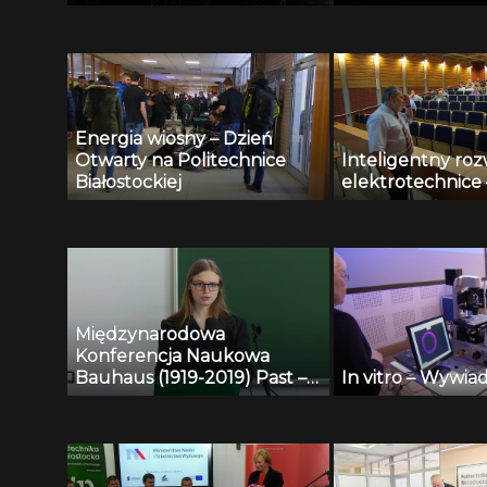
Energia wiosny – Dzień
Otwarty na Politechnice
Inteligentny roz
Białostockiej
elektrotechnice –
Międzynarodowa
Konferencja Naukowa
Bauhaus (1919-2019) Past –
In vitro – Wywiad
Present – Future – Liva
Garkaje