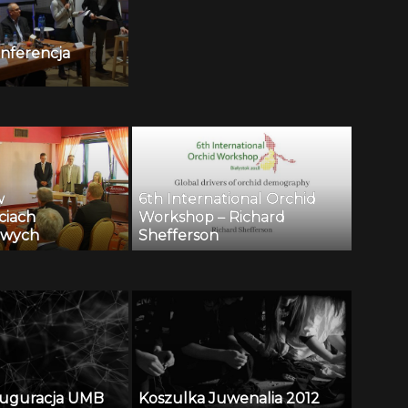
Konferencja
w
6th International Orchid
ciach
Workshop – Richard
owych
Shefferson
auguracja UMB
Koszulka Juwenalia 2012