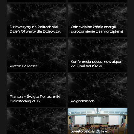
odległość” – seminarium w
Radiu Akadera – 11 grudzień
2012
Dziewczyny na Politechniki –
Odnawialne żródła energii –
Dzień Otwarty dla Dziewczyn
porozumienie z samorządami
2018
Konferencja podsumowująca
PlatonTV Teaser
22. Finał WOŚP w
Białymstoku
Plansza – Święto Politechniki
Białostockiej 2015
Po godzinach
Święto Szkoły 2014 –