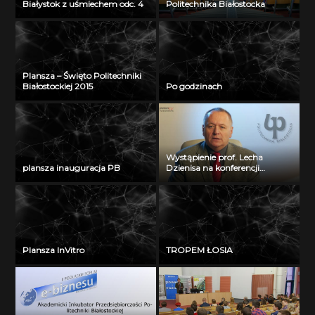
Białystok z uśmiechem odc. 4
Politechnika Białostocka
Plansza – Święto Politechniki
Białostockiej 2015
Po godzinach
Wystąpienie prof. Lecha
plansza inauguracja PB
Dzienisa na konferencji
„Integration, partnership and
innovations in civil engineering
and education”
Plansza InVitro
TROPEM ŁOSIA