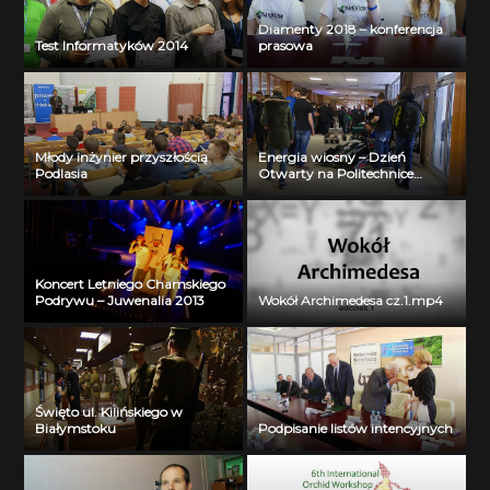
Diamenty 2018 – konferencja
Test Informatyków 2014
prasowa
Młody inżynier przyszłością
Energia wiosny – Dzień
Podlasia
Otwarty na Politechnice
Białostockiej
Koncert Letniego Chamskiego
Podrywu – Juwenalia 2013
Wokół Archimedesa cz.1.mp4
Święto ul. Kilińskiego w
Białymstoku
Podpisanie listów intencyjnych