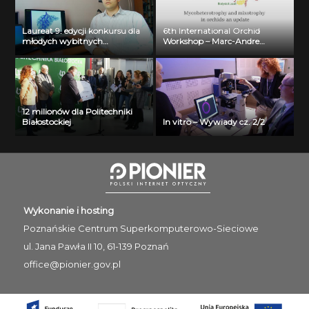
Laureat 9. edycji konkursu dla
6th International Orchid
młodych wybitnych
Workshop – Marc-Andre
naukowców- dr inż. Krzysztof
Selosse
Jurczuk
12 milionów dla Politechniki
Białostockiej
In vitro – Wywiady cz. 2/2
Wykonanie i hosting
Poznańskie Centrum
Superkomputerowo-Sieciowe
ul. Jana Pawła II 10, 61-139 Poznań
office@pionier.gov.pl