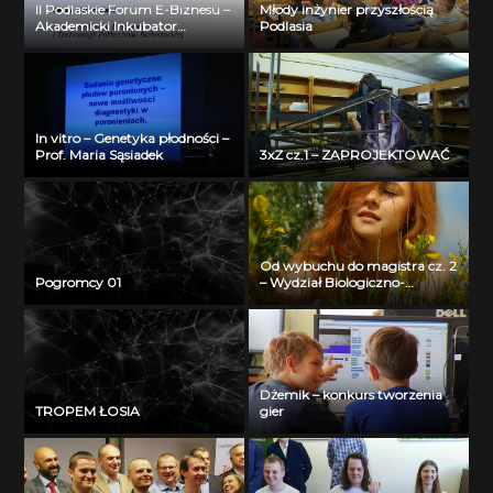
II Podlaskie Forum E-Biznesu –
Młody inżynier przyszłością
Akademicki Inkubator
Podlasia
Przedsiębiorczości Politechniki
Białostockiej – Jerzy Muszyński
In vitro – Genetyka płodności –
Prof. Maria Sąsiadek
3xZ cz.1 – ZAPROJEKTOWAĆ
Od wybuchu do magistra cz. 2
Pogromcy 01
– Wydział Biologiczno-
Chemiczny Uniwersytetu w
Białymstoku
Dżemik – konkurs tworzenia
TROPEM ŁOSIA
gier