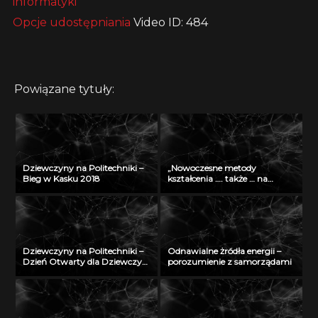
informatyki
Opcje udostępniania
Video ID: 484
Powiązane tytuły:
Dziewczyny na Politechniki –
„Nowoczesne metody
Bieg w Kasku 2018
kształcenia …. także … na
odległość” – seminarium w
Radiu Akadera – 11 grudzień
2012
Dziewczyny na Politechniki –
Odnawialne żródła energii –
Dzień Otwarty dla Dziewczyn
porozumienie z samorządami
2018