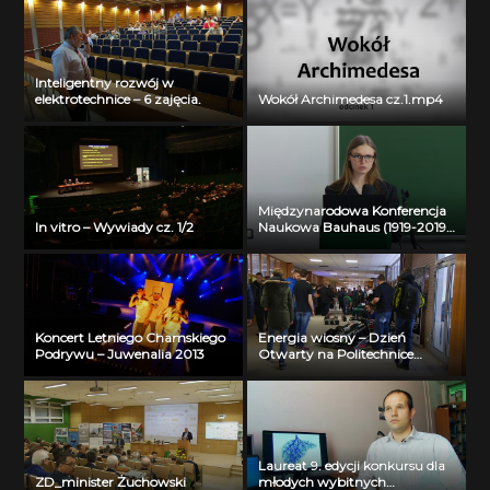
Inteligentny rozwój w
elektrotechnice – 6 zajęcia.
Wokół Archimedesa cz.1.mp4
Międzynarodowa Konferencja
In vitro – Wywiady cz. 1/2
Naukowa Bauhaus (1919-2019)
Past – Present – Future – Liva
Garkaje
Koncert Letniego Chamskiego
Energia wiosny – Dzień
Podrywu – Juwenalia 2013
Otwarty na Politechnice
Białostockiej
Laureat 9. edycji konkursu dla
ZD_minister Żuchowski
młodych wybitnych