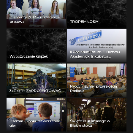
Diamenty 2018 – konferencja
prasowa
TROPEM ŁOSIA
II Podlaskie Forum E-Biznesu –
Wypożyczanie książek
Akademicki Inkubator
Przedsiębiorczości Politechniki
Białostockiej – Jerzy Muszyński
Młody inżynier przyszłością
3xZ cz.1 – ZAPROJEKTOWAĆ
Podlasia
Dżemik – konkurs tworzenia
Święto ul. Kilińskiego w
gier
Białymstoku