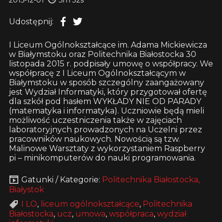
Udostępnij:
I Liceum Ogólnokształcące im. Adama Mickiewicza
w Białymstoku oraz Politechnika Białostocka 30
listopada 2015 r. podpisały umowę o współpracy. We
współpracę z I Liceum Ogólnokształcącym w
Białymstoku w sposób szczególny zaangażowany
jest Wydział Informatyki, który przygotował ofertę
dla szkół pod hasłem WYKŁADY NIE OD PARADY
(matematyka i informatyka). Uczniowie będą mieli
możliwość uczestniczenia także w zajęciach
laboratoryjnych prowadzonych na Uczelni przez
pracowników naukowych. Nowością są tzw.
Malinowe Warsztaty z wykorzystaniem Raspberry
pi – minikomputerów do nauki programowania.
Gatunki / Kategorie:
Politechnika Białostocka,
Białystok
I LO
,
liceum ogólnokształcące
,
Politechnika
Białostocka
,
ucz
,
umowa
,
współpraca
,
wydział