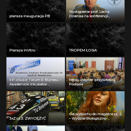
Wystąpienie prof. Lecha
plansza inauguracja PB
Dzienisa na konferencji
„Integration, partnership and
innovations in civil engineering
and education”
Plansza InVitro
TROPEM ŁOSIA
II Podlaskie Forum E-Biznesu –
Młody inżynier przyszłością
Akademicki Inkubator
Podlasia
Przedsiębiorczości Politechniki
Białostockiej – Jerzy Muszyński
Od wybuchu do magistra cz. 2
3xZ cz.3. ZWYCIĘŻYĆ
– Wydział Biologiczno-
Chemiczny Uniwersytetu w
Białymstoku