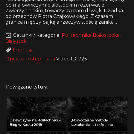
po malowniczym białostockim rezerwacie
Zwierzynieckim, towarzyszą nam dźwięki Dziadka
do orzechów Piotra Czajkowskiego. Z czasem
granica między bajką a rzeczywistością zanika…
Gatunki / Kategorie:
Politechnika Białostocka,
Białystok
Impresja
Opcje udostępniania
Video ID: 725
Powiązane tytuły:
Dziewczyny na Politechniki –
„Nowoczesne metody
Bieg w Kasku 2018
kształcenia …. także … na
odległość” – seminarium w
Radiu Akadera – 11 grudzień