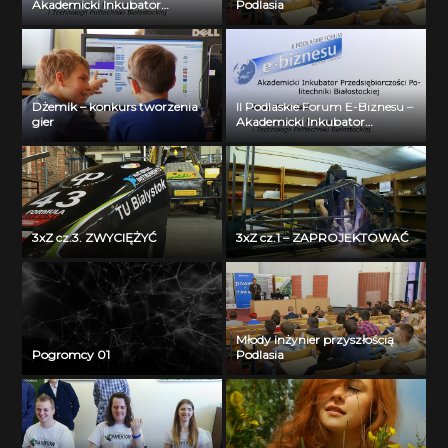
Akademicki Inkubator
Podlasia
Przedsiębiorczości Politechniki
Białostockiej – Jerzy Muszyński
Dżemik – konkurs tworzenia
II Podlaskie Forum E-Biznesu –
gier
Akademicki Inkubator
Przedsiębiorczości Politechniki
Białostockiej – Jerzy Muszyński
3xZ cz.3. ZWYCIĘŻYĆ
3xZ cz.1 – ZAPROJEKTOWAĆ
Młody inżynier przyszłością
Pogromcy 01
Podlasia