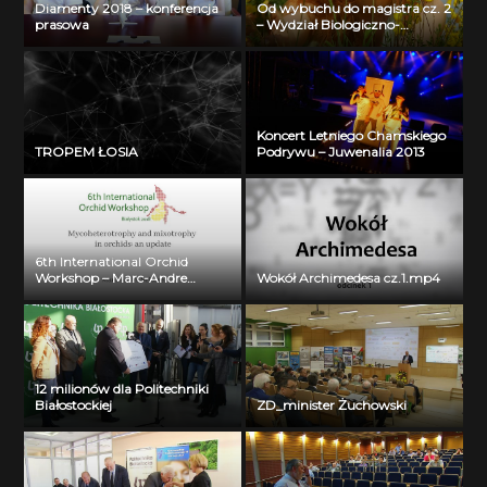
Diamenty 2018 – konferencja
Od wybuchu do magistra cz. 2
prasowa
– Wydział Biologiczno-
Chemiczny Uniwersytetu w
Białymstoku
Koncert Letniego Chamskiego
TROPEM ŁOSIA
Podrywu – Juwenalia 2013
6th International Orchid
Workshop – Marc-Andre
Wokół Archimedesa cz.1.mp4
Selosse
12 milionów dla Politechniki
Białostockiej
ZD_minister Żuchowski