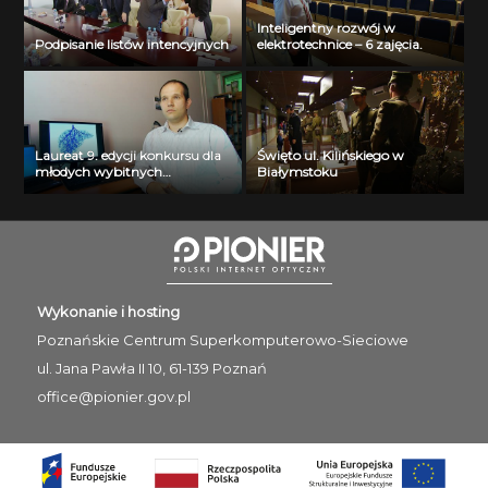
Inteligentny rozwój w
Podpisanie listów intencyjnych
elektrotechnice – 6 zajęcia.
Laureat 9. edycji konkursu dla
Święto ul. Kilińskiego w
młodych wybitnych
Białymstoku
naukowców- dr inż. Krzysztof
Jurczuk
Wykonanie i hosting
Poznańskie Centrum
Superkomputerowo-Sieciowe
ul. Jana Pawła II 10, 61-139 Poznań
office@pionier.gov.pl