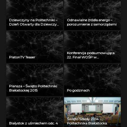
2012
Dziewczyny na Politechniki –
Odnawialne żródła energii –
Dzień Otwarty dla Dziewczyn
porozumienie z samorządami
2018
Konferencja podsumowująca
PlatonTV Teaser
22. Finał WOŚP w
Białymstoku
Plansza – Święto Politechniki
Białostockiej 2015
Po godzinach
Święto Szkoły 2014 –
Białystok z uśmiechem odc. 4
Politechnika Białostocka