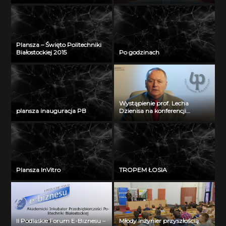
Plansza – Święto Politechniki
Białostockiej 2015
Po godzinach
Wystąpienie prof. Lecha
plansza inauguracja PB
Dzienisa na konferencji
„Integration, partnership and
innovations in civil engineering
and education”
Plansza InVitro
TROPEM ŁOSIA
II Podlaskie Forum E-Biznesu –
Młody inżynier przyszłością