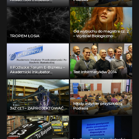
Przedsiębiorczości Politechniki
Białostockiej – Jerzy Muszyński
Od wybuchu do magistra cz. 2
TROPEM ŁOSIA
– Wydział Biologiczno-
Chemiczny Uniwersytetu w
Białymstoku
II Podlaskie Forum E-Biznesu –
Akademicki Inkubator
Test Informatyków 2014
Przedsiębiorczości Politechniki
Białostockiej – Jerzy Muszyński
Młody inżynier przyszłością
3xZ cz.1 – ZAPROJEKTOWAĆ
Podlasia