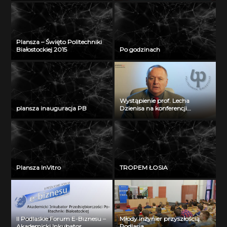
Plansza – Święto Politechniki
Białostockiej 2015
Po godzinach
Wystąpienie prof. Lecha
plansza inauguracja PB
Dzienisa na konferencji
„Integration, partnership and
innovations in civil engineering
and education”
Plansza InVitro
TROPEM ŁOSIA
II Podlaskie Forum E-Biznesu –
Młody inżynier przyszłością
Akademicki Inkubator
Podlasia