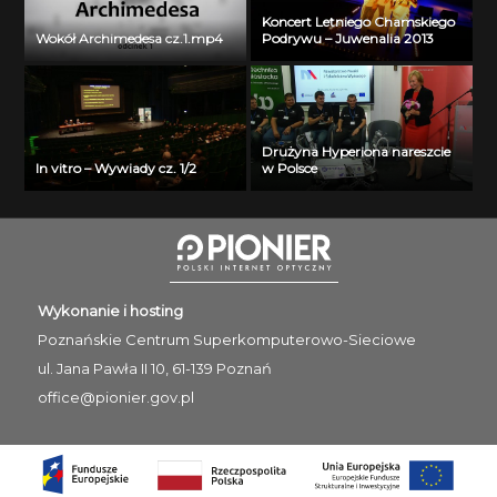
Koncert Letniego Chamskiego
Wokół Archimedesa cz.1.mp4
Podrywu – Juwenalia 2013
Drużyna Hyperiona nareszcie
In vitro – Wywiady cz. 1/2
w Polsce
Wykonanie i hosting
Poznańskie Centrum
Superkomputerowo-Sieciowe
ul. Jana Pawła II 10, 61-139 Poznań
office@pionier.gov.pl