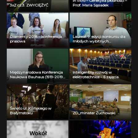
In vitro – Genetyka płodności –
3xZ cz.3. ZWYCIĘŻYĆ
Prof. Maria Sąsiadek
Diamenty 2018 – konferencja
Laureat 9. edycji konkursu dla
prasowa
młodych wybitnych
naukowców- dr inż. Krzysztof
Jurczuk
Międzynarodowa Konferencja
Inteligentny rozwój w
Naukowa Bauhaus (1919-2019)
elektrotechnice – 6 zajęcia.
Past – Present – Future – Liva
Garkaje
Święto ul. Kilińskiego w
Białymstoku
ZD_minister Żuchowski