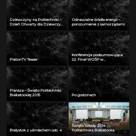
2012
Dziewczyny na Politechniki –
Odnawialne żródła energii –
Dzień Otwarty dla Dziewczyn
porozumienie z samorządami
2018
Konferencja podsumowująca
PlatonTV Teaser
22. Finał WOŚP w
Białymstoku
Plansza – Święto Politechniki
Białostockiej 2015
Po godzinach
Święto Szkoły 2014 –
Białystok z uśmiechem odc. 4
Politechnika Białostocka