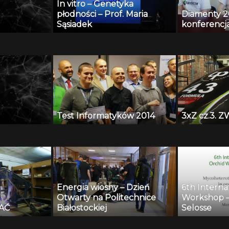
In vitro – Genetyka
płodności – Prof. Maria
Diamenty 2
Sąsiadek
konferencj
Test Informatyków 2014
3xZ cz.3. 
Energia wiosny – Dzień
6th Interna
Otwarty na Politechnice
Workshop 
AĆ
Białostockiej
Selosse