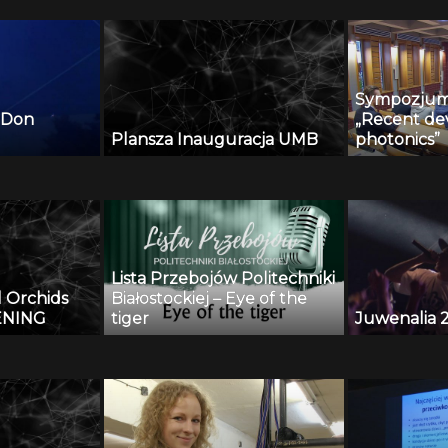
Sympozju
– Don
„Recent de
Plansza Inauguracja UMB
photonics”
Lista Przebojów Politechniki
l Orchids
Białostockiej – Eye of the
ENING
tiger
Juwenalia 2