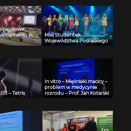
m naukowe
velopments in
Miss Studentek
Województwa Podlaskiego
In vitro – Mięśniaki macicy –
problem w medycynie
011 – Tetris
rozrodu – Prof. Jan Kotarski