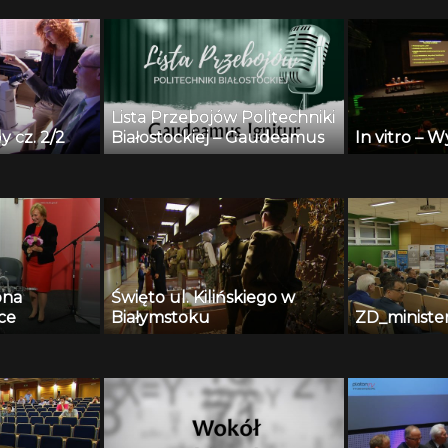
Lista Przebojów Politechniki
y cz. 2/2
Białostockiej – Gaudeamus
In vitro – W
ona
Święto ul. Kilińskiego w
ce
Białymstoku
ZD_ministe