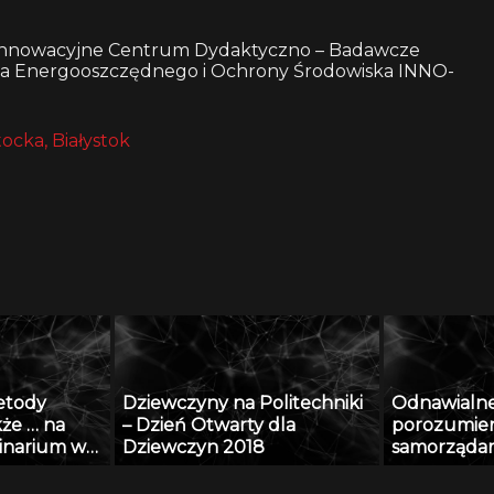
 w Innowacyjne Centrum Dydaktyczno – Badawcze
wa Energooszczędnego i Ochrony Środowiska INNO-
tocka, Białystok
etody
Dziewczyny na Politechniki
Odnawialne 
kże … na
– Dzień Otwarty dla
porozumien
minarium w
Dziewczyn 2018
samorząda
11 grudzień