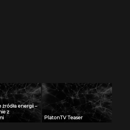
żródła energii –
ie z
mi
PlatonTV Teaser