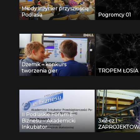
Młody inżynier przyszłością
Podlasia
Pogromcy 01
Dżemik – konkurs
tworzenia gier
TROPEM ŁOSIA
II Podlaskie Forum E-
Biznesu – Akademicki
3xZ cz.1 –
Inkubator
ZAPROJEKTOW
Przedsiębiorczości
Politechniki Białostockiej –