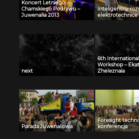
Koncert Letniego
Chamskiego Podrywu –
Inteligentny roz
Juwenalia 2013
elektrotechnice –
6th Internationa
Workshop – Ekat
next
Zheleznaia
Foresight techn
Parada Juwenaliowa
konferencja