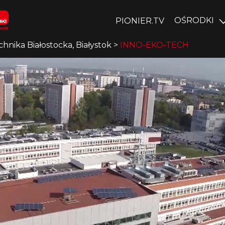
OŚRODKI
PIONIER.TV
chnika Białostocka, Białystok
>
INNO-EKO-TECH