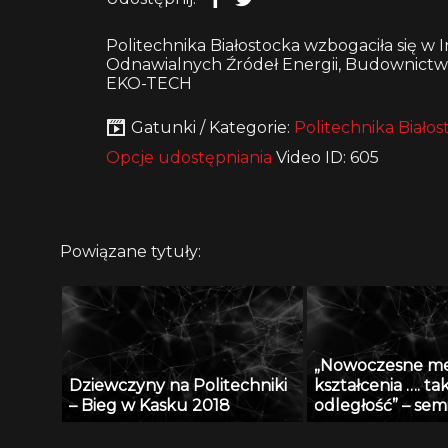
Politechnika Białostocka wzbogaciła się
Odnawialnych Źródeł Energii, Budownict
EKO-TECH
Gatunki / Kategorie:
Politechnika Białos
Opcje udostępniania
Video ID: 605
Powiązane tytuły:
„Nowoczesne m
Dziewczyny na Politechniki
kształcenia …. ta
– Bieg w Kasku 2018
odległość” – se
Radiu Akadera – 
2012