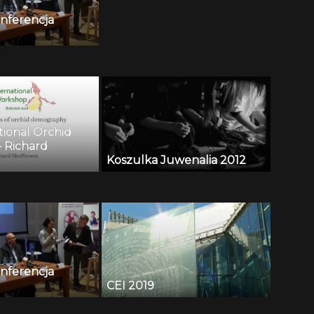
Konferencja
tional Orchid
 Richard
Koszulka Juwenalia 2012
Konferencja
CEI 2019