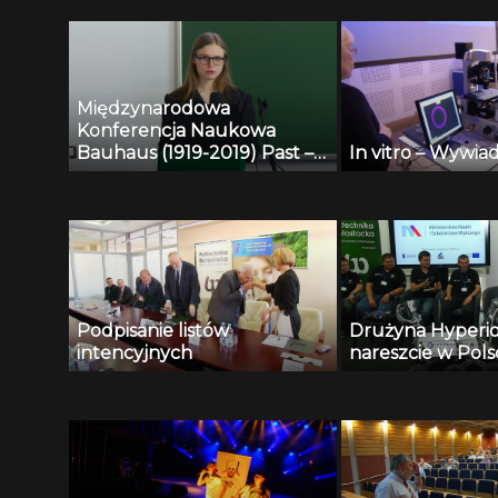
Jerzy Muszyński
Międzynarodowa
Konferencja Naukowa
Bauhaus (1919-2019) Past –
In vitro – Wywiad
Present – Future – Liva
Garkaje
Podpisanie listów
Drużyna Hyperi
intencyjnych
nareszcie w Pols