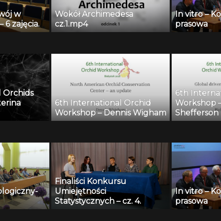
wój w
Wokół Archimedesa
In vitro – 
 6 zajęcia.
cz.1.mp4
prasowa
l Orchids
6th Interna
erina
6th International Orchid
Workshop –
Workshop – Dennis Wigham
Shefferson
Finaliści Konkursu
ologiczny-
Umiejętności
In vitro – 
Statystycznych – cz. 4.
prasowa