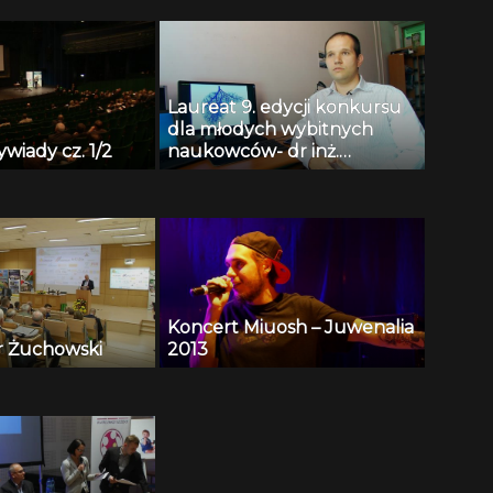
Laureat 9. edycji konkursu
dla młodych wybitnych
ywiady cz. 1/2
naukowców- dr inż.
Krzysztof Jurczuk
Koncert Miuosh – Juwenalia
r Żuchowski
2013