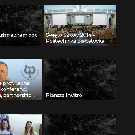
z uśmiechem odc.
Święto Szkoły 2014 –
Politechnika Białostocka
 prof. Lecha
 konferencji
n, partnership
Plansza InVitro
ons in civil
g and education”