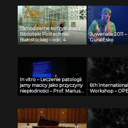
Samodzielne korzystanie z
Biblioteki Politechniki
Juwenalia 2011 
Białostockiej – odc. 4
GuralEsko
In vitro – Leczenie patologii
jamy macicy jako przyczyny
6th Internationa
niepłodności – Prof. Mariusz
Workshop – OP
Zimmer