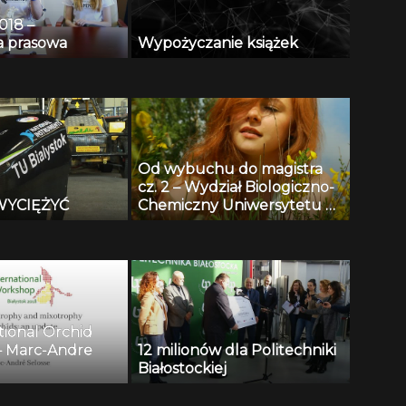
018 –
a prasowa
Wypożyczanie książek
Od wybuchu do magistra
cz. 2 – Wydział Biologiczno-
ZWYCIĘŻYĆ
Chemiczny Uniwersytetu w
Białymstoku
tional Orchid
– Marc-Andre
12 milionów dla Politechniki
Białostockiej