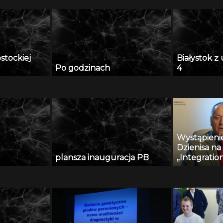
ostockiej
Białystok 
Po godzinach
4
Wystąpienie
Dzienisa na
plansza inauguracja PB
„Integratio
and innovati
engineerin