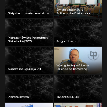
Święto Szkoły 2014 –
Białystok z uśmiechem odc. 4
Politechnika Białostocka
Plansza – Święto Politechniki
Białostockiej 2015
Po godzinach
Wystąpienie prof. Lecha
plansza inauguracja PB
Dzienisa na konferencji
„Integration, partnership and
innovations in civil engineering
and education”
Plansza InVitro
TROPEM ŁOSIA