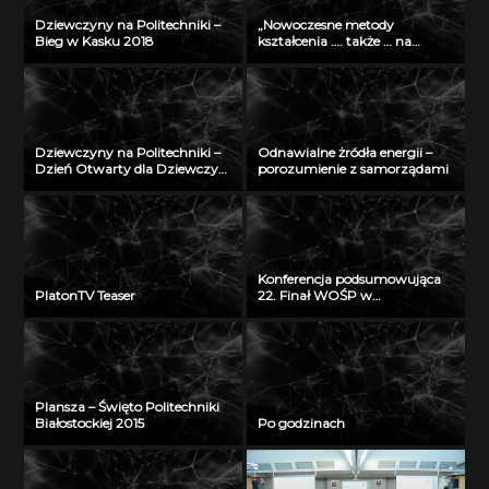
Dziewczyny na Politechniki –
„Nowoczesne metody
Bieg w Kasku 2018
kształcenia …. także … na
odległość” – seminarium w
Radiu Akadera – 11 grudzień
2012
Dziewczyny na Politechniki –
Odnawialne żródła energii –
Dzień Otwarty dla Dziewczyn
porozumienie z samorządami
2018
Konferencja podsumowująca
PlatonTV Teaser
22. Finał WOŚP w
Białymstoku
Plansza – Święto Politechniki
Białostockiej 2015
Po godzinach