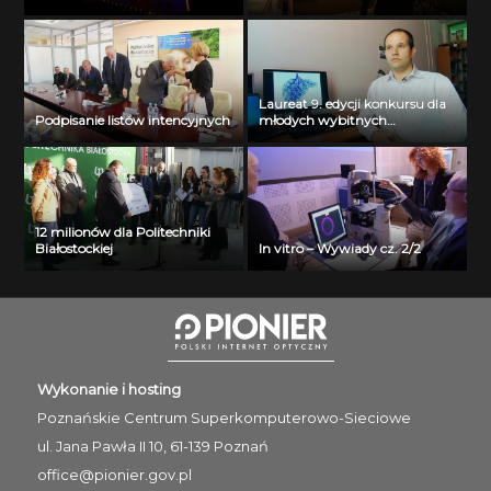
Laureat 9. edycji konkursu dla
Podpisanie listów intencyjnych
młodych wybitnych
naukowców- dr inż. Krzysztof
Jurczuk
12 milionów dla Politechniki
Białostockiej
In vitro – Wywiady cz. 2/2
Wykonanie i hosting
Poznańskie Centrum
Superkomputerowo-Sieciowe
ul. Jana Pawła II 10, 61-139 Poznań
office@pionier.gov.pl