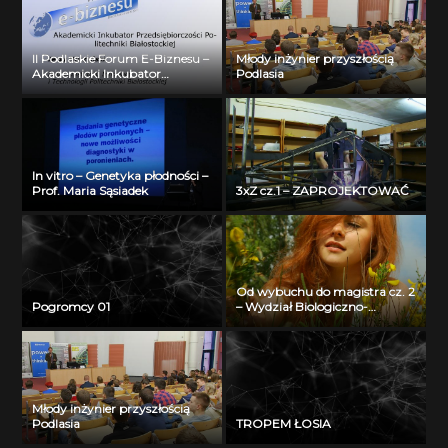
II Podlaskie Forum E-Biznesu –
Młody inżynier przyszłością
Akademicki Inkubator
Podlasia
Przedsiębiorczości Politechniki
Białostockiej – Jerzy Muszyński
In vitro – Genetyka płodności –
Prof. Maria Sąsiadek
3xZ cz.1 – ZAPROJEKTOWAĆ
Od wybuchu do magistra cz. 2
Pogromcy 01
– Wydział Biologiczno-
Chemiczny Uniwersytetu w
Białymstoku
Młody inżynier przyszłością
Podlasia
TROPEM ŁOSIA