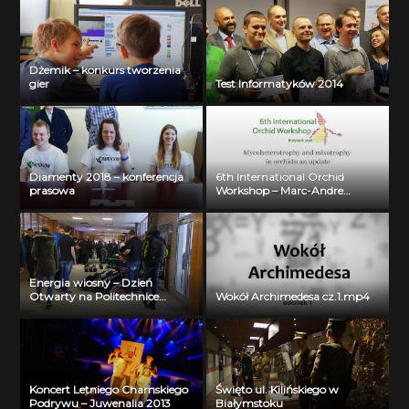
Dżemik – konkurs tworzenia
gier
Test Informatyków 2014
Diamenty 2018 – konferencja
6th International Orchid
prasowa
Workshop – Marc-Andre
Selosse
Energia wiosny – Dzień
Otwarty na Politechnice
Wokół Archimedesa cz.1.mp4
Białostockiej
Koncert Letniego Chamskiego
Święto ul. Kilińskiego w
Podrywu – Juwenalia 2013
Białymstoku