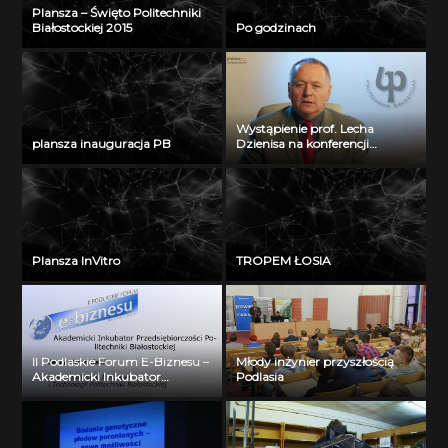
Plansza – Święto Politechniki
Białostockiej 2015
Po godzinach
Wystąpienie prof. Lecha
plansza inauguracja PB
Dzienisa na konferencji
„Integration, partnership and
innovations in civil engineering
and education”
Plansza InVitro
TROPEM ŁOSIA
II Podlaskie Forum E-Biznesu –
Młody inżynier przyszłością
Akademicki Inkubator
Podlasia
Przedsiębiorczości Politechniki
Białostockiej – Jerzy Muszyński