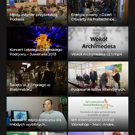
Młody inżynier przyszłością
Energia wiosny – Dzień
Podlasia
Otwarty na Politechnice
Białostockiej
Koncert Letniego Chamskiego
Podrywu – Juwenalia 2013
Wokół Archimedesa cz.1.mp4
Święto ul. Kilińskiego w
Białymstoku
Podpisanie listów intencyjnych
Laureat 9. edycji konkursu dla
6th International Orchid
młodych wybitnych
Workshop – Marc-Andre
naukowców- dr inż. Krzysztof
Selosse
Jurczuk