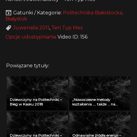
Gatunki / Kategorie:
Politechnika Białostocka,
Białystok
Juwenalia 2011
,
Ten Typ Mes
Opcje udostępniania
Video ID: 156
Powiązane tytuły:
Dziewczyny na Politechniki –
„Nowoczesne metody
Bieg w Kasku 2018
kształcenia …. także … na
odległość” – seminarium w
Radiu Akadera – 11 grudzień
2012
Dziewczyny na Politechniki –
Odnawialne żródła energii –