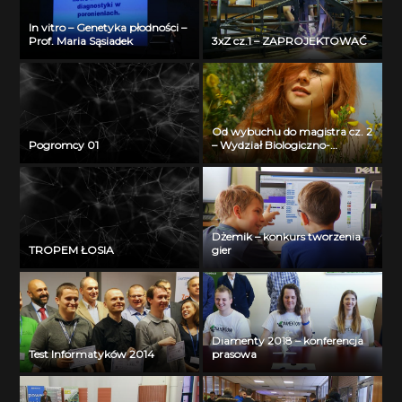
In vitro – Genetyka płodności –
Prof. Maria Sąsiadek
3xZ cz.1 – ZAPROJEKTOWAĆ
Od wybuchu do magistra cz. 2
Pogromcy 01
– Wydział Biologiczno-
Chemiczny Uniwersytetu w
Białymstoku
Dżemik – konkurs tworzenia
TROPEM ŁOSIA
gier
Diamenty 2018 – konferencja
Test Informatyków 2014
prasowa