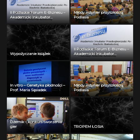
II Podlaskie Forum E-Biznesu –
Młody inżynier przyszłością
Akademicki Inkubator
Podlasia
Przedsiębiorczości Politechniki
Białostockiej – Jerzy Muszyński
II Podlaskie Forum E-Biznesu –
Wypożyczanie książek
Akademicki Inkubator
Przedsiębiorczości Politechniki
Białostockiej – Jerzy Muszyński
In vitro – Genetyka płodności –
Młody inżynier przyszłością
Prof. Maria Sąsiadek
Podlasia
Dżemik – konkurs tworzenia
gier
TROPEM ŁOSIA