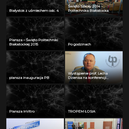
Święto Szkoły 2014 –
Białystok z uśmiechem odc. 4
Politechnika Białostocka
Plansza – Święto Politechniki
Białostockiej 2015
Po godzinach
Wystąpienie prof. Lecha
plansza inauguracja PB
Dzienisa na konferencji
„Integration, partnership and
innovations in civil engineering
and education”
Plansza InVitro
TROPEM ŁOSIA