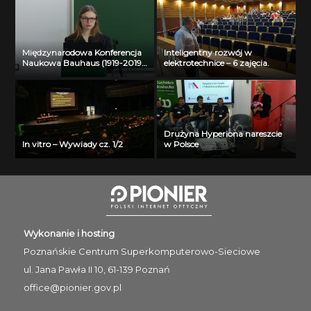
Międzynarodowa Konferencja
Inteligentny rozwój w
Naukowa Bauhaus (1919-2019)
elektrotechnice – 6 zajęcia.
Past – Present – Future – Liva
Garkaje
Drużyna Hyperiona nareszcie
In vitro – Wywiady cz. 1/2
w Polsce
Wykonanie i hosting
Poznańskie Centrum
Superkomputerowo-Sieciowe
ul. Jana Pawła II 10, 61-139 Poznań
office@pionier.gov.pl