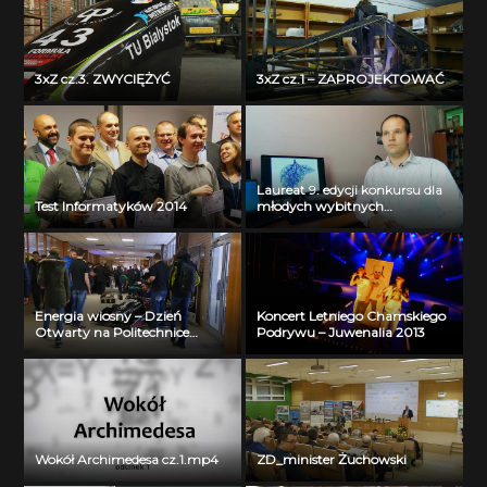
3xZ cz.3. ZWYCIĘŻYĆ
3xZ cz.1 – ZAPROJEKTOWAĆ
Laureat 9. edycji konkursu dla
Test Informatyków 2014
młodych wybitnych
naukowców- dr inż. Krzysztof
Jurczuk
Energia wiosny – Dzień
Koncert Letniego Chamskiego
Otwarty na Politechnice
Podrywu – Juwenalia 2013
Białostockiej
Wokół Archimedesa cz.1.mp4
ZD_minister Żuchowski