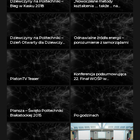
Dziewczyny na Politechniki –
„Nowoczesne metody
Bieg w Kasku 2018
kształcenia …. także … na
odległość” – seminarium w
Radiu Akadera – 11 grudzień
2012
Dziewczyny na Politechniki –
Odnawialne żródła energii –
Dzień Otwarty dla Dziewczyn
porozumienie z samorządami
2018
Konferencja podsumowująca
PlatonTV Teaser
22. Finał WOŚP w
Białymstoku
Plansza – Święto Politechniki
Białostockiej 2015
Po godzinach