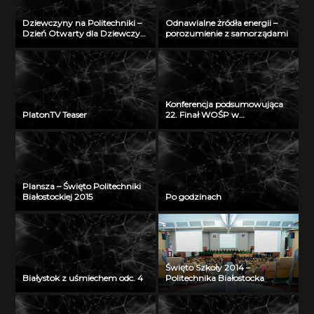
Dziewczyny na Politechniki –
Odnawialne żródła energii –
Dzień Otwarty dla Dziewczyn
porozumienie z samorządami
2018
Konferencja podsumowująca
PlatonTV Teaser
22. Finał WOŚP w
Białymstoku
Plansza – Święto Politechniki
Białostockiej 2015
Po godzinach
Święto Szkoły 2014 –
Białystok z uśmiechem odc. 4
Politechnika Białostocka