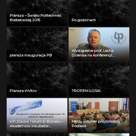
Plansza – Święto Politechniki
Białostockiej 2015
Po godzinach
Wystąpienie prof. Lecha
plansza inauguracja PB
Dzienisa na konferencji
„Integration, partnership and
innovations in civil engineering
and education”
Plansza InVitro
TROPEM ŁOSIA
II Podlaskie Forum E-Biznesu –
Młody inżynier przyszłością
Akademicki Inkubator
Podlasia
Przedsiębiorczości Politechniki
Białostockiej – Jerzy Muszyński