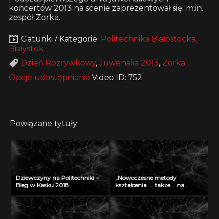
koncertów 2013 na scenie zaprezentował się. m.in.
zespół Zorka.
Gatunki / Kategorie:
Politechnika Białostocka,
Białystok
Dzień Rozrywkowy
,
Juwenalia 2013
,
Zorka
Opcje udostępniania
Video ID: 752
Powiązane tytuły:
Dziewczyny na Politechniki –
„Nowoczesne metody
Bieg w Kasku 2018
kształcenia …. także … na
odległość” – seminarium w
Radiu Akadera – 11 grudzień
2012