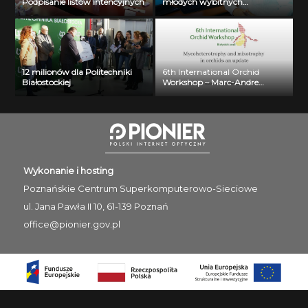
Podpisanie listów intencyjnych
młodych wybitnych
naukowców- dr inż. Krzysztof
Jurczuk
12 milionów dla Politechniki
6th International Orchid
Białostockiej
Workshop – Marc-Andre
Selosse
Wykonanie i hosting
Poznańskie Centrum
Superkomputerowo-Sieciowe
ul. Jana Pawła II 10, 61-139 Poznań
office@pionier.gov.pl