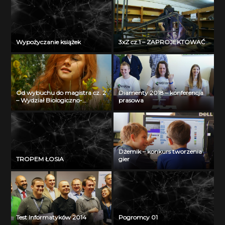
Wypożyczanie książek
3xZ cz.1 – ZAPROJEKTOWAĆ
Od wybuchu do magistra cz. 2
Diamenty 2018 – konferencja
– Wydział Biologiczno-
prasowa
Chemiczny Uniwersytetu w
Białymstoku
Dżemik – konkurs tworzenia
TROPEM ŁOSIA
gier
Test Informatyków 2014
Pogromcy 01