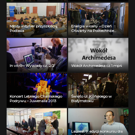
Młody inżynier przyszłością
Energia wiosny – Dzień
Podlasia
Otwarty na Politechnice
Białostockiej
In vitro – Wywiady cz. 2/2
Wokół Archimedesa cz.1.mp4
Koncert Letniego Chamskiego
Święto ul. Kilińskiego w
Podrywu – Juwenalia 2013
Białymstoku
Laureat 9. edycji konkursu dla