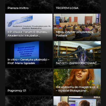
Plansza InVitro
TROPEM ŁOSIA
II Podlaskie Forum E-Biznesu –
Młody inżynier przyszłością
Akademicki Inkubator
Podlasia
Przedsiębiorczości Politechniki
Białostockiej – Jerzy Muszyński
In vitro – Genetyka płodności –
Prof. Maria Sąsiadek
3xZ cz.1 – ZAPROJEKTOWAĆ
Od wybuchu do magistra cz. 2
Pogromcy 01
– Wydział Biologiczno-
Chemiczny Uniwersytetu w
Białymstoku