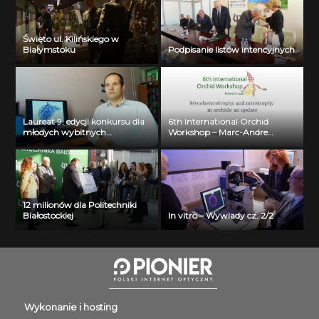
Święto ul. Kilińskiego w
Białymstoku
Podpisanie listów intencyjnych
Laureat 9. edycji konkursu dla
6th International Orchid
młodych wybitnych
Workshop – Marc-Andre
naukowców- dr inż. Krzysztof
Selosse
Jurczuk
12 milionów dla Politechniki
Białostockiej
In vitro – Wywiady cz. 2/2
Wykonanie i hosting