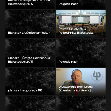
Plansza – Święto Politechniki
Białostockiej 2015
Po godzinach
Święto Szkoły 2014 –
Białystok z uśmiechem odc. 4
Politechnika Białostocka
Plansza – Święto Politechniki
Białostockiej 2015
Po godzinach
Wystąpienie prof. Lecha
plansza inauguracja PB
Dzienisa na konferencji
„Integration, partnership and
innovations in civil engineering
and education”