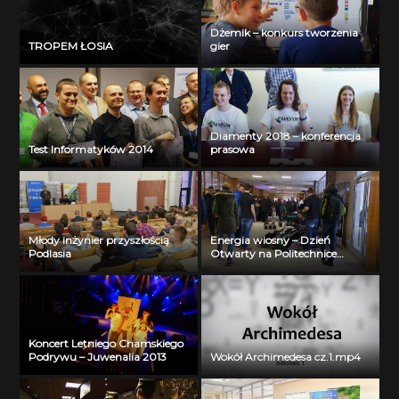
Dżemik – konkurs tworzenia
TROPEM ŁOSIA
gier
Diamenty 2018 – konferencja
Test Informatyków 2014
prasowa
Młody inżynier przyszłością
Energia wiosny – Dzień
Podlasia
Otwarty na Politechnice
Białostockiej
Koncert Letniego Chamskiego
Podrywu – Juwenalia 2013
Wokół Archimedesa cz.1.mp4