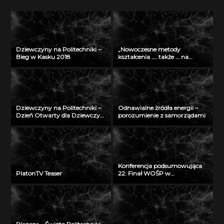
Dziewczyny na Politechniki –
„Nowoczesne metody
Bieg w Kasku 2018
kształcenia …. także … na
odległość” – seminarium w
Radiu Akadera – 11 grudzień
2012
Dziewczyny na Politechniki –
Odnawialne żródła energii –
Dzień Otwarty dla Dziewczyn
porozumienie z samorządami
2018
Konferencja podsumowująca
PlatonTV Teaser
22. Finał WOŚP w
Białymstoku