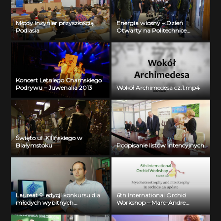
Młody inżynier przyszłością
Energia wiosny – Dzień
Podlasia
Otwarty na Politechnice
Białostockiej
Koncert Letniego Chamskiego
Podrywu – Juwenalia 2013
Wokół Archimedesa cz.1.mp4
Święto ul. Kilińskiego w
Białymstoku
Podpisanie listów intencyjnych
Laureat 9. edycji konkursu dla
6th International Orchid
młodych wybitnych
Workshop – Marc-Andre
naukowców- dr inż. Krzysztof
Selosse
Jurczuk