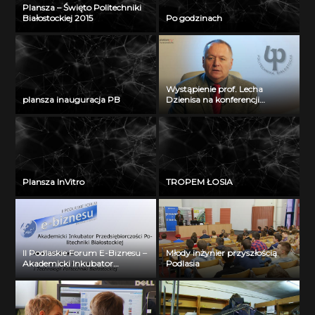
Plansza – Święto Politechniki
Białostockiej 2015
Po godzinach
Wystąpienie prof. Lecha
plansza inauguracja PB
Dzienisa na konferencji
„Integration, partnership and
innovations in civil engineering
and education”
Plansza InVitro
TROPEM ŁOSIA
II Podlaskie Forum E-Biznesu –
Młody inżynier przyszłością
Akademicki Inkubator
Podlasia
Przedsiębiorczości Politechniki
Białostockiej – Jerzy Muszyński