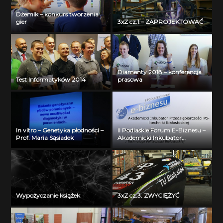
Dżemik – konkurs tworzenia
gier
3xZ cz.1 – ZAPROJEKTOWAĆ
Diamenty 2018 – konferencja
Test Informatyków 2014
prasowa
In vitro – Genetyka płodności –
II Podlaskie Forum E-Biznesu –
Prof. Maria Sąsiadek
Akademicki Inkubator
Przedsiębiorczości Politechniki
Białostockiej – Jerzy Muszyński
Wypożyczanie książek
3xZ cz.3. ZWYCIĘŻYĆ