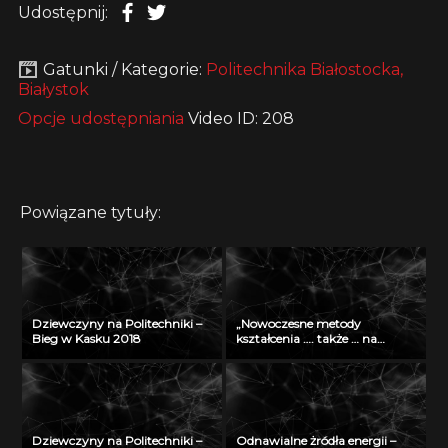
Udostępnij:
Gatunki / Kategorie:
Politechnika Białostocka,
Białystok
Opcje udostępniania
Video ID: 208
Powiązane tytuły:
Dziewczyny na Politechniki –
„Nowoczesne metody
Bieg w Kasku 2018
kształcenia …. także … na
odległość” – seminarium w
Radiu Akadera – 11 grudzień
2012
Dziewczyny na Politechniki –
Odnawialne żródła energii –