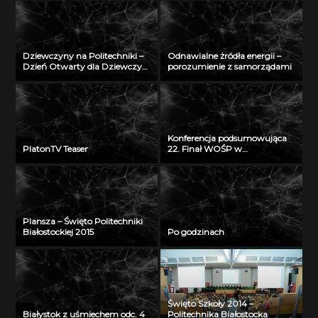
Radiu Akadera – 11 grudzień
2012
Dziewczyny na Politechniki –
Odnawialne żródła energii –
Dzień Otwarty dla Dziewczyn
porozumienie z samorządami
2018
Konferencja podsumowująca
PlatonTV Teaser
22. Finał WOŚP w
Białymstoku
Plansza – Święto Politechniki
Białostockiej 2015
Po godzinach
Święto Szkoły 2014 –
Białystok z uśmiechem odc. 4
Politechnika Białostocka