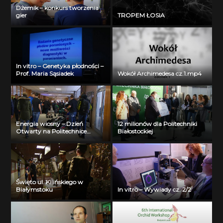
Dżemik – konkurs tworzenia
gier
TROPEM ŁOSIA
In vitro – Genetyka płodności –
Prof. Maria Sąsiadek
Wokół Archimedesa cz.1.mp4
Energia wiosny – Dzień
12 milionów dla Politechniki
Otwarty na Politechnice
Białostockiej
Białostockiej
Święto ul. Kilińskiego w
Białymstoku
In vitro – Wywiady cz. 2/2