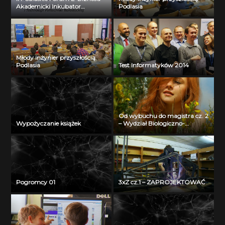
Akademicki Inkubator
Podlasia
Przedsiębiorczości Politechniki
Białostockiej – Jerzy Muszyński
Młody inżynier przyszłością
Podlasia
Test Informatyków 2014
Od wybuchu do magistra cz. 2
Wypożyczanie książek
– Wydział Biologiczno-
Chemiczny Uniwersytetu w
Białymstoku
Pogromcy 01
3xZ cz.1 – ZAPROJEKTOWAĆ