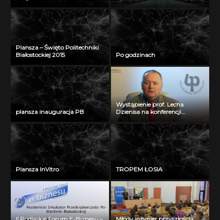
Plansza – Święto Politechniki
Białostockiej 2015
Po godzinach
Wystąpienie prof. Lecha
plansza inauguracja PB
Dzienisa na konferencji
„Integration, partnership and
innovations in civil engineering
and education”
Plansza InVitro
TROPEM ŁOSIA
II Podlaskie Forum E-Biznesu –
Młody inżynier przyszłością