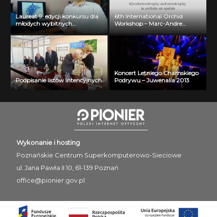
Laureat 9. edycji konkursu dla
6th International Orchid
młodych wybitnych
Workshop – Marc-Andre
naukowców- dr inż. Krzysztof
Selosse
Jurczuk
Koncert Letniego Chamskiego
Podpisanie listów intencyjnych
Podrywu – Juwenalia 2013
Wykonanie i hosting
Poznańskie Centrum
Superkomputerowo-Sieciowe
ul. Jana Pawła II 10, 61-139 Poznań
office@pionier.gov.pl