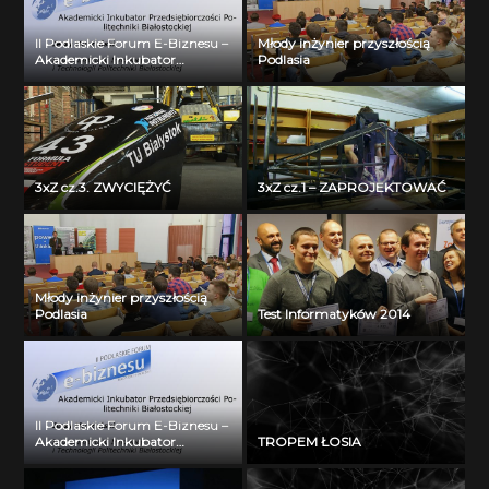
II Podlaskie Forum E-Biznesu –
Młody inżynier przyszłością
Akademicki Inkubator
Podlasia
Przedsiębiorczości Politechniki
Białostockiej – Jerzy Muszyński
3xZ cz.3. ZWYCIĘŻYĆ
3xZ cz.1 – ZAPROJEKTOWAĆ
Młody inżynier przyszłością
Podlasia
Test Informatyków 2014
II Podlaskie Forum E-Biznesu –
Akademicki Inkubator
TROPEM ŁOSIA
Przedsiębiorczości Politechniki
Białostockiej – Jerzy Muszyński