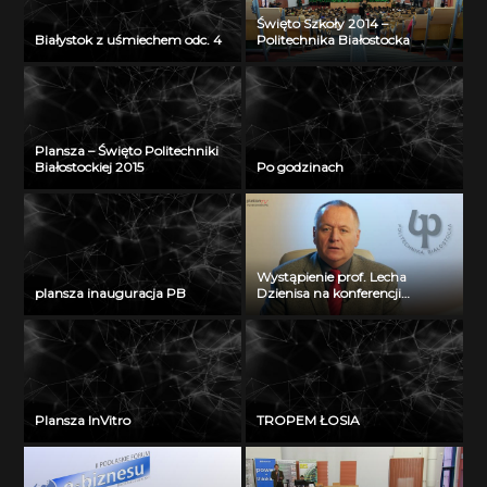
Święto Szkoły 2014 –
Białystok z uśmiechem odc. 4
Politechnika Białostocka
Plansza – Święto Politechniki
Białostockiej 2015
Po godzinach
Wystąpienie prof. Lecha
plansza inauguracja PB
Dzienisa na konferencji
„Integration, partnership and
innovations in civil engineering
and education”
Plansza InVitro
TROPEM ŁOSIA