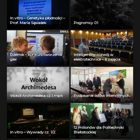
In vitro – Genetyka płodności –
Prof. Maria Sąsiadek
Pogromcy 01
Dżemik – konkurs tworzenia
Inteligentny rozwój w
gier
elektrotechnice – 6 zajęcia.
Wokół Archimedesa cz.1.mp4
Podpisanie listów intencyjnych
12 milionów dla Politechniki
In vitro – Wywiady cz. 1/2
Białostockiej