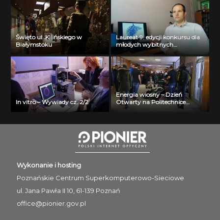
Święto ul. Kilińskiego w
Laureat 9. edycji konkursu dla
Białymstoku
młodych wybitnych
naukowców- dr inż. Krzysztof
Jurczuk
Energia wiosny – Dzień
In vitro – Wywiady cz. 2/2
Otwarty na Politechnice
Białostockiej
Wykonanie i hosting
Poznańskie Centrum
Superkomputerowo-Sieciowe
ul. Jana Pawła II 10, 61-139 Poznań
office@pionier.gov.pl