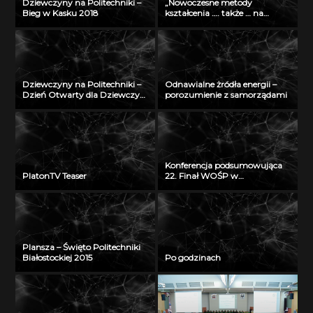
Dziewczyny na Politechniki –
„Nowoczesne metody
Bieg w Kasku 2018
kształcenia …. także … na
odległość” – seminarium w
Radiu Akadera – 11 grudzień
2012
Dziewczyny na Politechniki –
Odnawialne żródła energii –
Dzień Otwarty dla Dziewczyn
porozumienie z samorządami
2018
Konferencja podsumowująca
PlatonTV Teaser
22. Finał WOŚP w
Białymstoku
Plansza – Święto Politechniki
Białostockiej 2015
Po godzinach