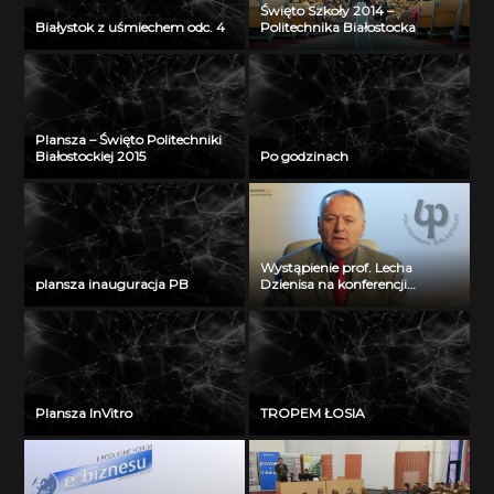
Święto Szkoły 2014 –
Białystok z uśmiechem odc. 4
Politechnika Białostocka
Plansza – Święto Politechniki
Białostockiej 2015
Po godzinach
Wystąpienie prof. Lecha
plansza inauguracja PB
Dzienisa na konferencji
„Integration, partnership and
innovations in civil engineering
and education”
Plansza InVitro
TROPEM ŁOSIA