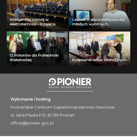
Inteligentny rozwój w
Laureat 9. edycji konkursu dla
elektrotechnice – 6 zajęcia.
młodych wybitnych
naukowców- dr inż. Krzysztof
Jurczuk
12 milionów dla Politechniki
Białostockiej
Podpisanie listów intencyjnych
Wykonanie i hosting
Poznańskie Centrum
Superkomputerowo-Sieciowe
ul. Jana Pawła II 10, 61-139 Poznań
office@pionier.gov.pl