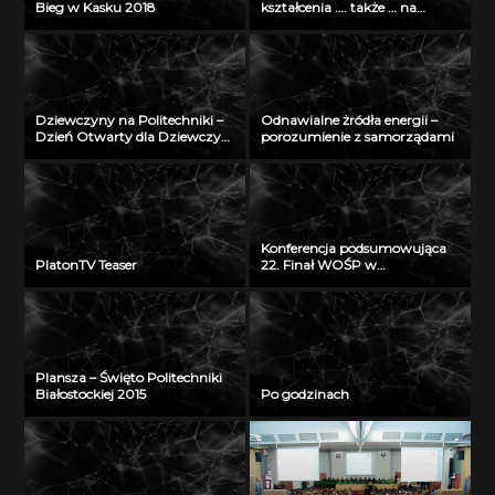
Bieg w Kasku 2018
kształcenia …. także … na
odległość” – seminarium w
Radiu Akadera – 11 grudzień
2012
Dziewczyny na Politechniki –
Odnawialne żródła energii –
Dzień Otwarty dla Dziewczyn
porozumienie z samorządami
2018
Konferencja podsumowująca
PlatonTV Teaser
22. Finał WOŚP w
Białymstoku
Plansza – Święto Politechniki
Białostockiej 2015
Po godzinach