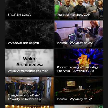
TROPEM ŁOSIA
Test Informatyków 2014
Wypożyczanie książek
In vitro – Wywiady cz. 2/2
Koncert Letniego Chamskiego
Wokół Archimedesa cz.1.mp4
Podrywu – Juwenalia 2013
Energia wiosny – Dzień
Otwarty na Politechnice
In vitro – Wywiady cz. 1/2
Białostockiej