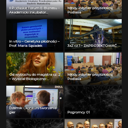
II Podlaskie Forum E-Biznesu –
Młody inżynier przyszłością
Akademicki Inkubator
Podlasia
Przedsiębiorczości Politechniki
Białostockiej – Jerzy Muszyński
In vitro – Genetyka płodności –
Prof. Maria Sąsiadek
3xZ cz.1 – ZAPROJEKTOWAĆ
Od wybuchu do magistra cz. 2
Młody inżynier przyszłością
– Wydział Biologiczno-
Podlasia
Chemiczny Uniwersytetu w
Białymstoku
Dżemik – konkurs tworzenia
gier
Pogromcy 01