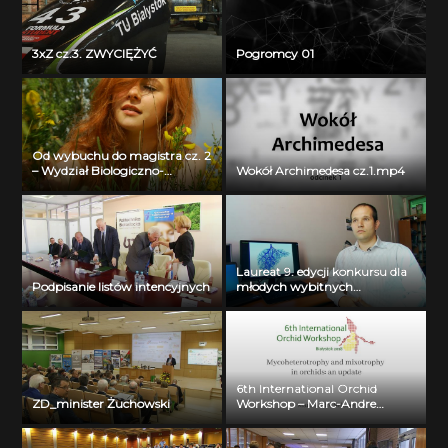
3xZ cz.3. ZWYCIĘŻYĆ
Pogromcy 01
Od wybuchu do magistra cz. 2
– Wydział Biologiczno-
Wokół Archimedesa cz.1.mp4
Chemiczny Uniwersytetu w
Białymstoku
Laureat 9. edycji konkursu dla
Podpisanie listów intencyjnych
młodych wybitnych
naukowców- dr inż. Krzysztof
Jurczuk
6th International Orchid
ZD_minister Żuchowski
Workshop – Marc-Andre
Selosse