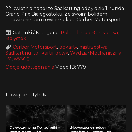
22 kwietnia na torze Sadkarting odbyła się 1. runda
Grand Prix Białegostoku. Ze swoim bolidem
pojawiła się tam również ekipa Cerber Motorsport.
Gatunki / Kategorie:
Politechnika Białostocka,
Białystok
Cerber Motorsport
,
gokarty
,
mistrzostwa
,
Sadkarting
,
tor kartingowy
,
Wydział Mechaniczny
Po
,
wyścigi
Opcje udostępniania
Video ID: 779
Powiązane tytuły:
Dziewczyny na Politechniki –
„Nowoczesne metody
Bieg w Kasku 2018
kształcenia …. także … na