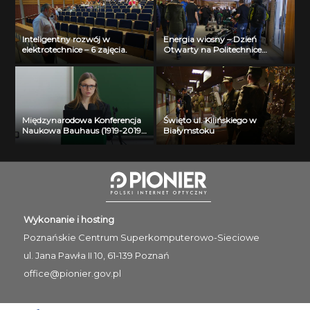
Inteligentny rozwój w
Energia wiosny – Dzień
elektrotechnice – 6 zajęcia.
Otwarty na Politechnice
Białostockiej
Międzynarodowa Konferencja
Święto ul. Kilińskiego w
Naukowa Bauhaus (1919-2019)
Białymstoku
Past – Present – Future – Liva
Garkaje
Wykonanie i hosting
Poznańskie Centrum
Superkomputerowo-Sieciowe
ul. Jana Pawła II 10, 61-139 Poznań
office@pionier.gov.pl