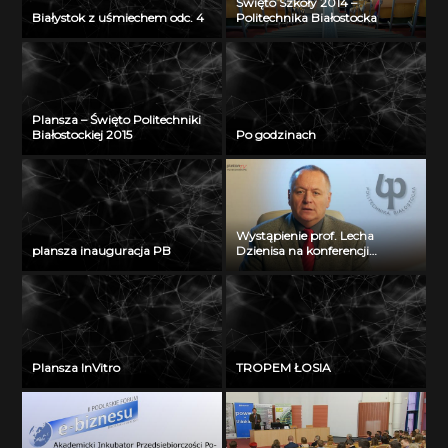
Święto Szkoły 2014 –
Białystok z uśmiechem odc. 4
Politechnika Białostocka
Plansza – Święto Politechniki
Białostockiej 2015
Po godzinach
Wystąpienie prof. Lecha
plansza inauguracja PB
Dzienisa na konferencji
„Integration, partnership and
innovations in civil engineering
and education”
Plansza InVitro
TROPEM ŁOSIA