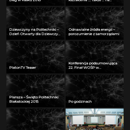
odległość” – seminarium w
Radiu Akadera – 11 grudzień
2012
Dziewczyny na Politechniki –
Odnawialne żródła energii –
Dzień Otwarty dla Dziewczyn
porozumienie z samorządami
2018
Konferencja podsumowująca
PlatonTV Teaser
22. Finał WOŚP w
Białymstoku
Plansza – Święto Politechniki
Białostockiej 2015
Po godzinach