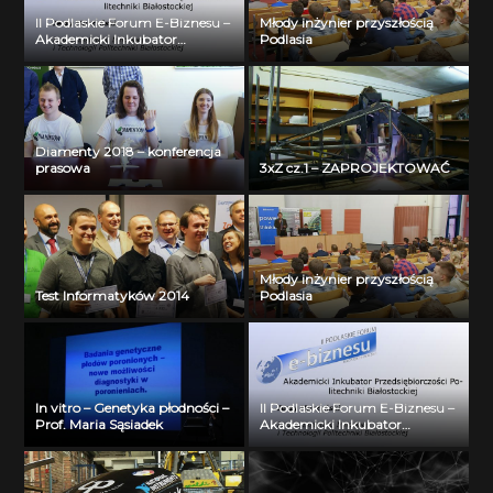
II Podlaskie Forum E-Biznesu –
Młody inżynier przyszłością
Akademicki Inkubator
Podlasia
Przedsiębiorczości Politechniki
Białostockiej – Jerzy Muszyński
Diamenty 2018 – konferencja
prasowa
3xZ cz.1 – ZAPROJEKTOWAĆ
Młody inżynier przyszłością
Test Informatyków 2014
Podlasia
In vitro – Genetyka płodności –
II Podlaskie Forum E-Biznesu –
Prof. Maria Sąsiadek
Akademicki Inkubator
Przedsiębiorczości Politechniki
Białostockiej – Jerzy Muszyński