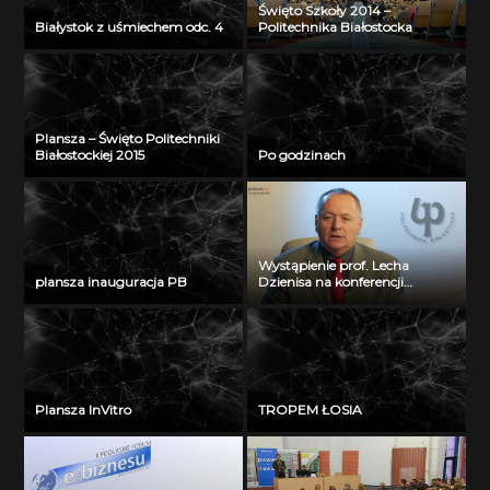
Święto Szkoły 2014 –
Białystok z uśmiechem odc. 4
Politechnika Białostocka
Plansza – Święto Politechniki
Białostockiej 2015
Po godzinach
Wystąpienie prof. Lecha
plansza inauguracja PB
Dzienisa na konferencji
„Integration, partnership and
innovations in civil engineering
and education”
Plansza InVitro
TROPEM ŁOSIA