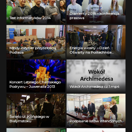
Diamenty 2018 – konferencja
Test Informatyków 2014
prasowa
Młody inżynier przyszłością
Energia wiosny – Dzień
Podlasia
Otwarty na Politechnice
Białostockiej
Koncert Letniego Chamskiego
Podrywu – Juwenalia 2013
Wokół Archimedesa cz.1.mp4
Święto ul. Kilińskiego w
Białymstoku
Podpisanie listów intencyjnych