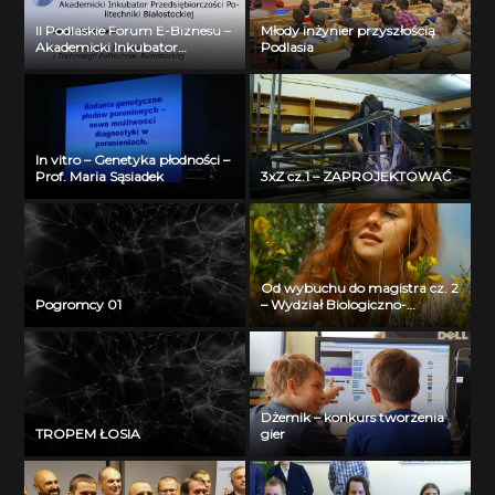
II Podlaskie Forum E-Biznesu –
Młody inżynier przyszłością
Akademicki Inkubator
Podlasia
Przedsiębiorczości Politechniki
Białostockiej – Jerzy Muszyński
In vitro – Genetyka płodności –
Prof. Maria Sąsiadek
3xZ cz.1 – ZAPROJEKTOWAĆ
Od wybuchu do magistra cz. 2
Pogromcy 01
– Wydział Biologiczno-
Chemiczny Uniwersytetu w
Białymstoku
Dżemik – konkurs tworzenia
TROPEM ŁOSIA
gier