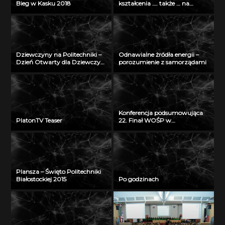
Bieg w Kasku 2018
kształcenia …. także … na
odległość” – seminarium w
Radiu Akadera – 11 grudzień
2012
Dziewczyny na Politechniki –
Odnawialne żródła energii –
Dzień Otwarty dla Dziewczyn
porozumienie z samorządami
2018
Konferencja podsumowująca
PlatonTV Teaser
22. Finał WOŚP w
Białymstoku
Plansza – Święto Politechniki
Białostockiej 2015
Po godzinach