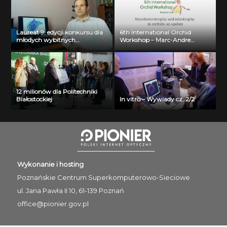
Laureat 9. edycji konkursu dla
6th International Orchid
młodych wybitnych
Workshop – Marc-Andre
naukowców- dr inż. Krzysztof
Selosse
Jurczuk
12 milionów dla Politechniki
Białostockiej
In vitro – Wywiady cz. 2/2
Wykonanie i hosting
Poznańskie Centrum
Superkomputerowo-Sieciowe
ul. Jana Pawła II 10, 61-139 Poznań
office@pionier.gov.pl