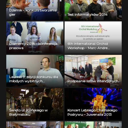
Dżemik – konkurs tworzenia
gier
Test Informatyków 2014
Diamenty 2018 – konferencja
6th International Orchid
prasowa
Workshop – Marc-Andre
Selosse
Laureat 9. edycji konkursu dla
młodych wybitnych
Podpisanie listów intencyjnych
naukowców- dr inż. Krzysztof
Jurczuk
Święto ul. Kilińskiego w
Koncert Letniego Chamskiego
Białymstoku
Podrywu – Juwenalia 2013