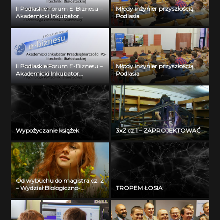
II Podlaskie Forum E-Biznesu –
Młody inżynier przyszłością
Akademicki Inkubator
Podlasia
Przedsiębiorczości Politechniki
Białostockiej – Jerzy Muszyński
II Podlaskie Forum E-Biznesu –
Młody inżynier przyszłością
Akademicki Inkubator
Podlasia
Przedsiębiorczości Politechniki
Białostockiej – Jerzy Muszyński
Wypożyczanie książek
3xZ cz.1 – ZAPROJEKTOWAĆ
Od wybuchu do magistra cz. 2
– Wydział Biologiczno-
TROPEM ŁOSIA
Chemiczny Uniwersytetu w
Białymstoku