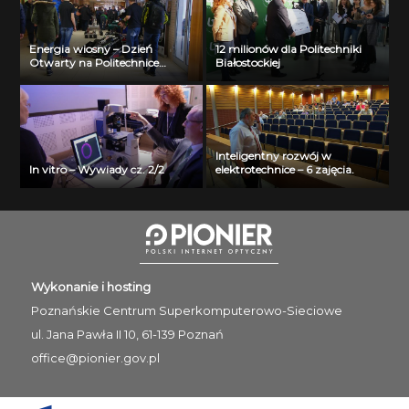
Energia wiosny – Dzień
12 milionów dla Politechniki
Otwarty na Politechnice
Białostockiej
Białostockiej
Inteligentny rozwój w
In vitro – Wywiady cz. 2/2
elektrotechnice – 6 zajęcia.
Wykonanie i hosting
Poznańskie Centrum
Superkomputerowo-Sieciowe
ul. Jana Pawła II 10, 61-139 Poznań
office@pionier.gov.pl