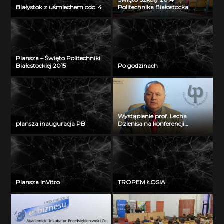
Białystok z uśmiechem odc. 4
Politechnika Białostocka
Plansza – Święto Politechniki
Białostockiej 2015
Po godzinach
Wystąpienie prof. Lecha
plansza inauguracja PB
Dzienisa na konferencji
„Integration, partnership and
innovations in civil engineering
and education”
Plansza InVitro
TROPEM ŁOSIA