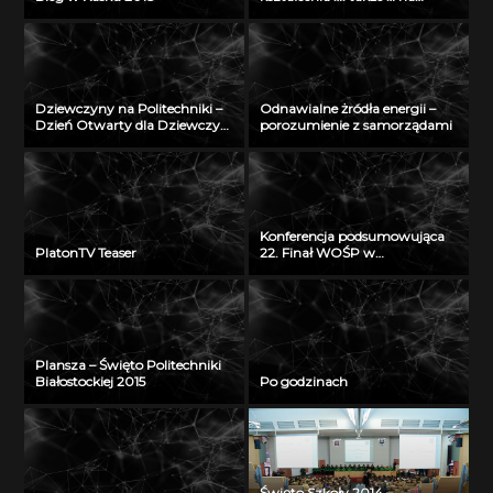
odległość” – seminarium w
Radiu Akadera – 11 grudzień
2012
Dziewczyny na Politechniki –
Odnawialne żródła energii –
Dzień Otwarty dla Dziewczyn
porozumienie z samorządami
2018
Konferencja podsumowująca
PlatonTV Teaser
22. Finał WOŚP w
Białymstoku
Plansza – Święto Politechniki
Białostockiej 2015
Po godzinach
Święto Szkoły 2014 –