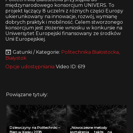
międzynarodowego konsorcjum UNIVERS. To
projekt łączący 8 uczelni z różnych części Europy
ukierunkowany na innowacje, rozwój, wymianę
dobrych praktyk i mobilność. Celem stworzonego
konsorcjum jest złożenie wniosku w konkursie na
Uniwersytet Europejski finansowany ze środków
Unii Europejskiej.
Gatunki / Kategorie:
Politechnika Białostocka,
Białystok
Opcje udostępniania
Video ID: 619
Powiązane tytuły:
Dziewczyny na Politechniki –
„Nowoczesne metody
Bieg w Kasku 2018
kształcenia …. także … na