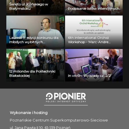
Święto ul. Kilińskiego w
Białymstoku
Podpisanie listów intencyjnych
Laureat 9. edycji konkursu dla
6th International Orchid
młodych wybitnych
Workshop – Marc-Andre
naukowców- dr inż. Krzysztof
Selosse
Jurczuk
12 milionów dla Politechniki
Białostockiej
In vitro – Wywiady cz. 2/2
Wykonanie i hosting
Poznańskie Centrum
Superkomputerowo-Sieciowe
ul. Jana Pawła II 10, 61-139 Poznań