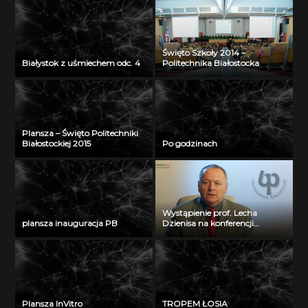
Święto Szkoły 2014 –
Białystok z uśmiechem odc. 4
Politechnika Białostocka
Plansza – Święto Politechniki
Białostockiej 2015
Po godzinach
Wystąpienie prof. Lecha
plansza inauguracja PB
Dzienisa na konferencji
„Integration, partnership and
innovations in civil engineering
and education”
Plansza InVitro
TROPEM ŁOSIA