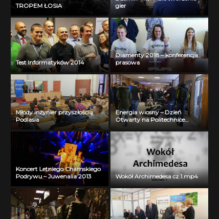
TROPEM ŁOSIA
gier
Diamenty 2018 – konferencja
Test Informatyków 2014
prasowa
Młody inżynier przyszłością
Energia wiosny – Dzień
Podlasia
Otwarty na Politechnice
Białostockiej
Koncert Letniego Chamskiego
Podrywu – Juwenalia 2013
Wokół Archimedesa cz.1.mp4