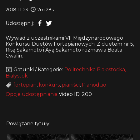
2018-11-23
2m 28s
Udostępnij:
Wywiad z uczestnikami VII Międzynarodowego
Konkursu Duetów Fortepianowych. Z duetem nr 5,
Risą Sakamoto i Ayą Sakamoto rozmawia Beata
Cwalin.
Gatunki / Kategorie:
Politechnika Białostocka,
Białystok
fortepian
,
konkurs
,
pianiści
,
Pianoduo
Opcje udostępniania
Video ID: 200
Powiązane tytuły: