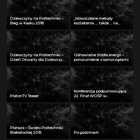
Dziewczyny na Politechniki –
„Nowoczesne metody
Bieg w Kasku 2018
kształcenia …. także … na
odległość” – seminarium w
Radiu Akadera – 11 grudzień
2012
Dziewczyny na Politechniki –
Odnawialne żródła energii –
Dzień Otwarty dla Dziewczyn
porozumienie z samorządami
2018
Konferencja podsumowująca
PlatonTV Teaser
22. Finał WOŚP w
Białymstoku
Plansza – Święto Politechniki
Białostockiej 2015
Po godzinach